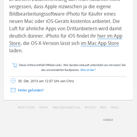
vergessen, dass Apple inzwischen ja die eigene
Bildbearbeitungssoftware iPhoto für Käufer eines
neuen Mac oder iOS-Geräts kostenlos anbietet. Die
Luft für ähnliche Apps von Drittanbietern wird damit
deutlich dünner. iPhoto für iOS findet ihr
hier im App
Store
, die OS-X-Version lässt sich
im Mac App Store
laden.
Dieser Artikel enthält Affiliate-Links. Wer darüber einkauft unterstützt uns mit einem Teil
des unveränderten Kaufpreises.
Was ist das?
30. Okt. 2013 um 12:07 Uhr von Chris
Fehler gefunden?
APP STORE
APPS
BILDBEARBEITUNG
FOTOS
IOS
MAC
DEINE ANMERKUNG ZUM ARTIKEL