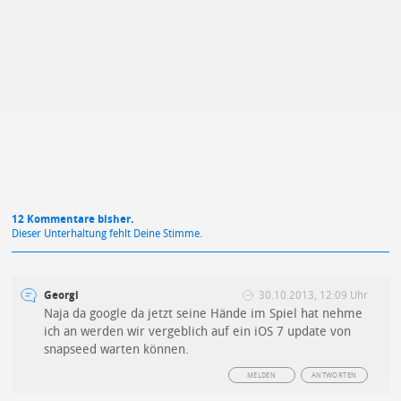
Mit Absendung stimmst du unseren
Datenschutzbestimmungen
zu
12 Kommentare bisher.
Dieser Unterhaltung fehlt Deine Stimme.
Georgi
30.10.2013, 12:09 Uhr
Naja da google da jetzt seine Hände im Spiel hat nehme
ich an werden wir vergeblich auf ein iOS 7 update von
snapseed warten können.
MELDEN
ANTWORTEN