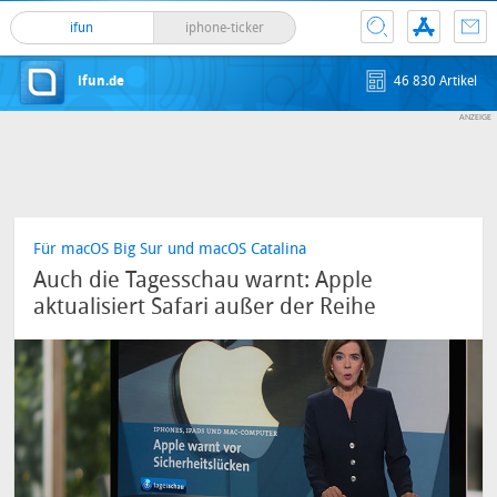
ifun
iphone-ticker
ifun.de
46 830 Artikel
Für macOS Big Sur und macOS Catalina
Auch die Tagesschau warnt: Apple
aktualisiert Safari außer der Reihe