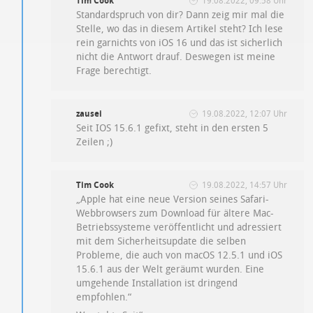
Tim Cook
19.08.2022, 09:58 Uhr
Standardspruch von dir? Dann zeig mir mal die
Stelle, wo das in diesem Artikel steht? Ich lese
rein garnichts von iOS 16 und das ist sicherlich
nicht die Antwort drauf. Deswegen ist meine
Frage berechtigt.
zausei
19.08.2022, 12:07 Uhr
Seit IOS 15.6.1 gefixt, steht in den ersten 5
Zeilen ;)
Tim Cook
19.08.2022, 14:57 Uhr
„Apple hat eine neue Version seines Safari-
Webbrowsers zum Download für ältere Mac-
Betriebssysteme veröffentlicht und adressiert
mit dem Sicherheitsupdate die selben
Probleme, die auch von macOS 12.5.1 und iOS
15.6.1 aus der Welt geräumt wurden. Eine
umgehende Installation ist dringend
empfohlen.“