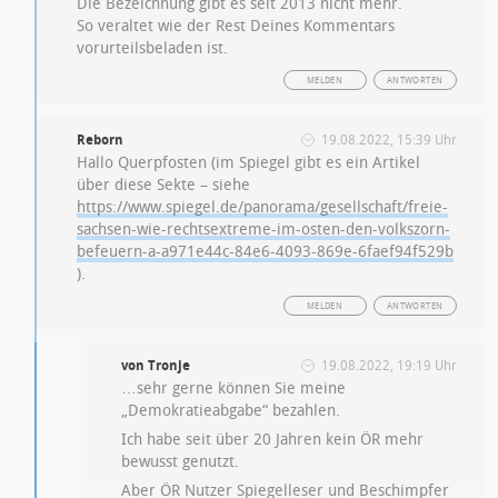
Die Bezeichnung gibt es seit 2013 nicht mehr.
So veraltet wie der Rest Deines Kommentars
vorurteilsbeladen ist.
MELDEN
ANTWORTEN
Reborn
19.08.2022, 15:39 Uhr
Hallo Querpfosten (im Spiegel gibt es ein Artikel
über diese Sekte – siehe
https://www.spiegel.de/panorama/gesellschaft/freie-
sachsen-wie-rechtsextreme-im-osten-den-volkszorn-
befeuern-a-a971e44c-84e6-4093-869e-6faef94f529b
).
MELDEN
ANTWORTEN
von Tronje
19.08.2022, 19:19 Uhr
…sehr gerne können Sie meine
„Demokratieabgabe“ bezahlen.
Ich habe seit über 20 Jahren kein ÖR mehr
bewusst genutzt.
Aber ÖR Nutzer Spiegelleser und Beschimpfer