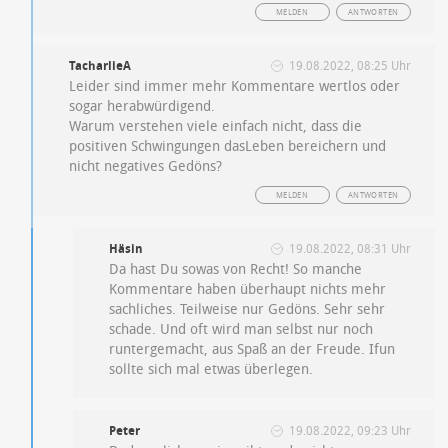
MELDEN
ANTWORTEN
TacharlieA
19.08.2022, 08:25 Uhr
Leider sind immer mehr Kommentare wertlos oder
sogar herabwürdigend.
Warum verstehen viele einfach nicht, dass die
positiven Schwingungen dasLeben bereichern und
nicht negatives Gedöns?
MELDEN
ANTWORTEN
Häsin
19.08.2022, 08:31 Uhr
Da hast Du sowas von Recht! So manche
Kommentare haben überhaupt nichts mehr
sachliches. Teilweise nur Gedöns. Sehr sehr
schade. Und oft wird man selbst nur noch
runtergemacht, aus Spaß an der Freude. Ifun
sollte sich mal etwas überlegen.
Peter
19.08.2022, 09:23 Uhr