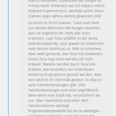
macOS-Versionen. Inzwischen hat Google im
Prinzip mehr Sicherheit aus iOS kopiert und in
Android implementiert, weshalb solche Viern-
Scanner-Apps nahezu sinnlos geworden sind.
Generell zu Viren-Scanner: Lasst euch nicht
von diesen dämlichen Werbungen täuschen,
dass sie angeblich oft 100% alle Viren
erkennen. Laut Tests schaffte es der Beste
(damals Kaspersky, jetzt glaube ich inzwischen
auch Norton AntiVirus) ca. 98% zu erkennen.
Aber wohl gemerkt, laut Tests mit bekannten
Viren! Zero-Day-Viren werden oft nicht
erkannt. Manche werden durch Heuristik
erkannt, was besonders bei kostenlosen
Antivirus-Programmen gesetzt werden. Aber
dort wird es im Übermaß genutzt, so dass es
viele Falscherkennungen gibt. Und
Falscherkennungen sind nicht ungefährlich,
denn wenn man Glück hat, verunsichern sie
nur. Aber manchmal sind unter dem
Falscherkannten wichtige
Programmbestandteile bis hin zu wichtigen