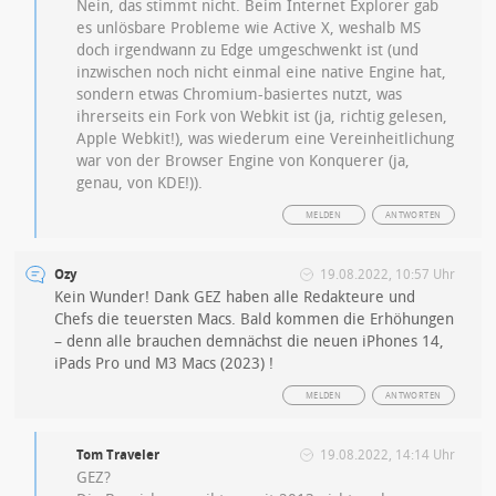
Nein, das stimmt nicht. Beim Internet Explorer gab
es unlösbare Probleme wie Active X, weshalb MS
doch irgendwann zu Edge umgeschwenkt ist (und
inzwischen noch nicht einmal eine native Engine hat,
sondern etwas Chromium-basiertes nutzt, was
ihrerseits ein Fork von Webkit ist (ja, richtig gelesen,
Apple Webkit!), was wiederum eine Vereinheitlichung
war von der Browser Engine von Konquerer (ja,
genau, von KDE!)).
MELDEN
ANTWORTEN
Ozy
19.08.2022, 10:57 Uhr
Kein Wunder! Dank GEZ haben alle Redakteure und
Chefs die teuersten Macs. Bald kommen die Erhöhungen
– denn alle brauchen demnächst die neuen iPhones 14,
iPads Pro und M3 Macs (2023) !
MELDEN
ANTWORTEN
Tom Traveler
19.08.2022, 14:14 Uhr
GEZ?