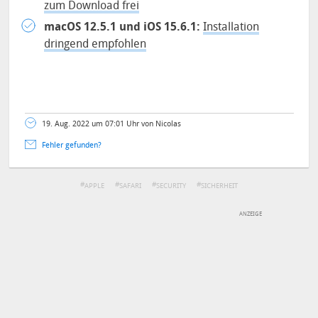
zum Download frei
macOS 12.5.1 und iOS 15.6.1:
Installation
dringend empfohlen
19. Aug. 2022 um 07:01 Uhr von Nicolas
Fehler gefunden?
APPLE
SAFARI
SECURITY
SICHERHEIT
DEINE ANMERKUNG ZUM ARTIKEL
Mit Absendung stimmst du unseren