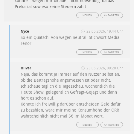
könnte – wegen mir ok aber nicht notwendig, da das
Prekariat sowieso keine Steuern zahlt
MELDEN
ANTWORTEN
Nyce
22.05.2026, 19:44 Uhr
So ein Quatsch. Von wegen neutral. Stichwort Media
Tenor.
MELDEN
ANTWORTEN
Oliver
23.05.2026, 09:20 Uhr
Naja, das kommt ja immer auf den Nutzer selbst an,
ob die Beitragshöhe angemessen ist oder nicht.
Ich schaue täglich die Tagesschau, wöchentlich die
Heute Show, gelegentlich Gefragt-Gejagt und dann
hört es schon auf.
Könnte ich freiwillig darüber entscheiden Geld dafür
zu bezahlen, wäre mir meine Konsumhöhe der ÖRR
wahrscheinlich nicht mal 5€ im Monat wert.
MELDEN
ANTWORTEN