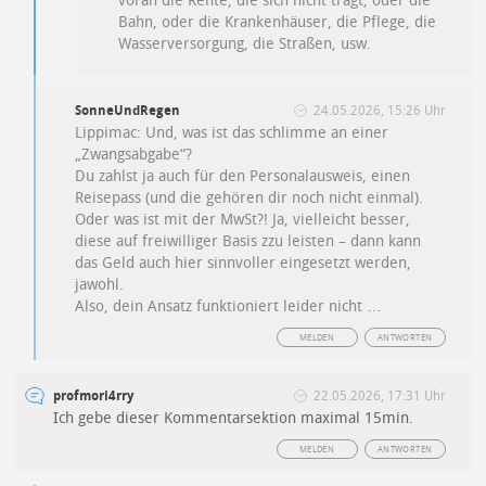
voran die Rente, die sich nicht trägt, oder die
Bahn, oder die Krankenhäuser, die Pflege, die
Wasserversorgung, die Straßen, usw.
SonneUndRegen
24.05.2026, 15:26 Uhr
Lippimac: Und, was ist das schlimme an einer
„Zwangsabgabe“?
Du zahlst ja auch für den Personalausweis, einen
Reisepass (und die gehören dir noch nicht einmal).
Oder was ist mit der MwSt?! Ja, vielleicht besser,
diese auf freiwilliger Basis zzu leisten – dann kann
das Geld auch hier sinnvoller eingesetzt werden,
jawohl.
Also, dein Ansatz funktioniert leider nicht …
MELDEN
ANTWORTEN
profmori4rry
22.05.2026, 17:31 Uhr
Ich gebe dieser Kommentarsektion maximal 15min.
MELDEN
ANTWORTEN