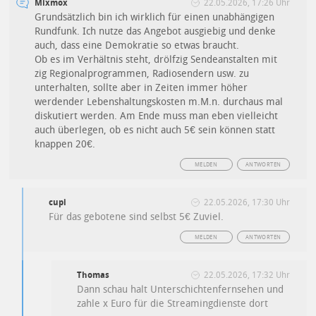
Mixmox
22.05.2026, 17:26 Uhr
Grundsätzlich bin ich wirklich für einen unabhängigen
Rundfunk. Ich nutze das Angebot ausgiebig und denke
auch, dass eine Demokratie so etwas braucht.
Ob es im Verhältnis steht, drölfzig Sendeanstalten mit
zig Regionalprogrammen, Radiosendern usw. zu
unterhalten, sollte aber in Zeiten immer höher
werdender Lebenshaltungskosten m.M.n. durchaus mal
diskutiert werden. Am Ende muss man eben vielleicht
auch überlegen, ob es nicht auch 5€ sein können statt
knappen 20€.
MELDEN
ANTWORTEN
cupi
22.05.2026, 17:30 Uhr
Für das gebotene sind selbst 5€ Zuviel.
MELDEN
ANTWORTEN
Thomas
22.05.2026, 17:32 Uhr
Dann schau halt Unterschichtenfernsehen und
zahle x Euro für die Streamingdienste dort