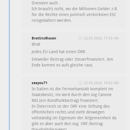
Diensten auch.
Ich brauch’s nicht, wo die Millionen Gelder z.B.
für die Rechte eines politisch verkorksten ESC
reingeballert werden.
BrotUndRosen
22.05.2026, 17:53 Uhr
@cat
Jedes EU-Land hat einen ÖRR.
Entweder Beitrag oder Steuerfinanziert. Am
Ende kommt es aufs gleiche raus.
seeyou71
22.05.2026, 18:02 Uhr
In Italien ist die Fernsehanstalt komplett im
Staatsbesitz, ins wird durch den sog Canone
RAI (ein Rundfunkbeitrag) finanziert.
In Österreich ist der ORF eine Stiftung des
öffentlichen rechts und steht deswegen
vollständig im Eigentum der Allgemeinheit da
gibt es aber auch den sog. ORF-Beitrag
(haushaltsbezogen)