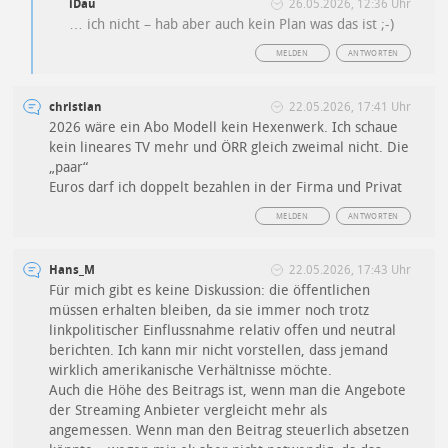
iDau
26.05.2026, 12:36 Uhr
… ich nicht – hab aber auch kein Plan was das ist ;-)
MELDEN
ANTWORTEN
christian
22.05.2026, 17:41 Uhr
2026 wäre ein Abo Modell kein Hexenwerk. Ich schaue
kein lineares TV mehr und ÖRR gleich zweimal nicht. Die
„paar“
Euros darf ich doppelt bezahlen in der Firma und Privat
MELDEN
ANTWORTEN
Hans_M
22.05.2026, 17:43 Uhr
Für mich gibt es keine Diskussion: die öffentlichen
müssen erhalten bleiben, da sie immer noch trotz
linkpolitischer Einflussnahme relativ offen und neutral
berichten. Ich kann mir nicht vorstellen, dass jemand
wirklich amerikanische Verhältnisse möchte.
Auch die Höhe des Beitrags ist, wenn man die Angebote
der Streaming Anbieter vergleicht mehr als
angemessen. Wenn man den Beitrag steuerlich absetzen