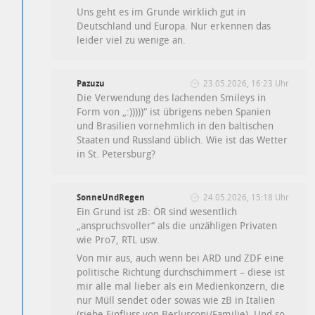
Uns geht es im Grunde wirklich gut in
Deutschland und Europa. Nur erkennen das
leider viel zu wenige an.
Pazuzu
23.05.2026, 16:23 Uhr
Die Verwendung des lachenden Smileys in
Form von „:)))))“ ist übrigens neben Spanien
und Brasilien vornehmlich in den baltischen
Staaten und Russland üblich. Wie ist das Wetter
in St. Petersburg?
SonneUndRegen
24.05.2026, 15:18 Uhr
Ein Grund ist zB: ÖR sind wesentlich
„anspruchsvoller“ als die unzähligen Privaten
wie Pro7, RTL usw.
Von mir aus, auch wenn bei ARD und ZDF eine
politische Richtung durchschimmert – diese ist
mir alle mal lieber als ein Medienkonzern, die
nur Müll sendet oder sowas wie zB in Italien
(siehe Einfluss von Berlusconi/Familie). Und so