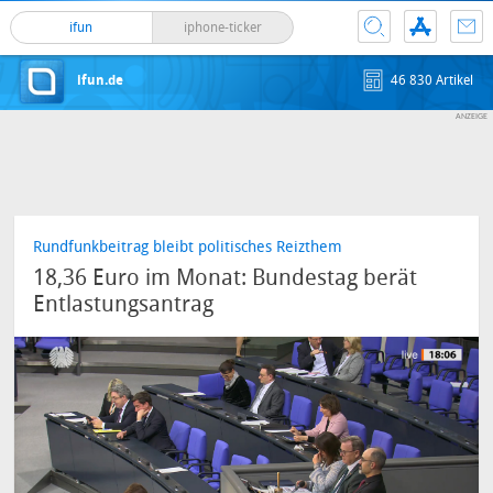
ifun
iphone-ticker
ifun.de
46 830 Artikel
Rundfunkbeitrag bleibt politisches Reizthem
18,36 Euro im Monat: Bundestag berät
Entlastungsantrag