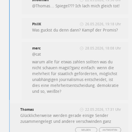
snowman
22.05.2026, 19:56 Uhr
@Thomas… Spiegel??? Ich lach mich gleich tot!
PhilK
26.05.2026, 19:18 Uhr
Was guckst du denn dann? Kampf der Promis?
merc
28.05.2026, 18:08 Uhr
@cat
warum alle für etwas zahlen sollten was du
nicht schauen magst?ganz einfach: wenn die
mehrheit für staatlich geförderten, möglichst
unabhängigen journalismus entscheidet, ist
dies eine mehrheitsentscheidung. demokratie
und so, weißte?
Thomas
22.05.2026, 17:31 Uhr
Glücklicherweise werden gerade einige Sender
zusammengelegt und andere verschwinden ganz
MELDEN
ANTWORTEN