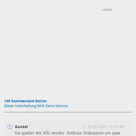
DEINE ANMERKUNG ZUM ARTIKEL
Mit Absendung stimmst du unseren
Datenschutzbestimmungen
zu
140 Kommentare bisher.
Dieser Unterhaltung fehlt Deine Stimme.
Gunkel
22.05.2026, 17:25 Uhr
Da spaltet die AfD wieder. Endlose Diskussion um paar