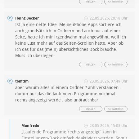
MELDEN
ANTWORTEN
Heinz Becker
22.05.2026, 20:18 Uhr
Ist ja eine nette Idee. Meine iPhone Apps sortiere ich
auch grundsätzlich in Ordnern und auch nur auf einer
Seite, hatte ich mir irgendwann mal angewöhnt, weil ich
keine Lust mehr auf das Seiten-Scrollen hatte. Aber ob
ich das für das (mein) übersichtliches Dock brauche.
Muss ich überlegen.
MELDEN
ANTWORTEN
tomtim
23.05.2026, 07:49 Uhr
aber warum alles in einem Ordner ? ahh verstanden –
dumm nur das die laufenden Programme nochmal
rechts angezeigt werde . also unbrauchbar
MELDEN
ANTWORTEN
Manfredo
23.05.2026, 15:03 Uhr
„Laufende Programme rechts angezeigt“ kann in
Einstellungen-Dock einfach deaktiviert werden. Somit