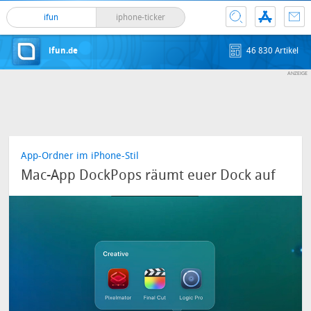
ifun
iphone-ticker
ifun.de
46 830 Artikel
App-Ordner im iPhone-Stil
Mac-App DockPops räumt euer Dock auf