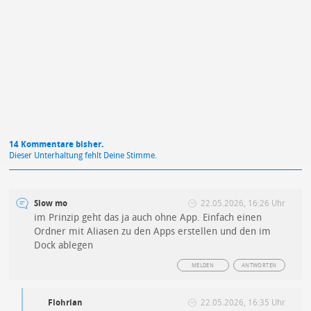
Mit Absendung stimmst du unseren
Datenschutzbestimmungen
zu
14 Kommentare bisher.
Dieser Unterhaltung fehlt Deine Stimme.
Slow mo
22.05.2026, 16:26 Uhr
im Prinzip geht das ja auch ohne App. Einfach einen
Ordner mit Aliasen zu den Apps erstellen und den im
Dock ablegen
MELDEN
ANTWORTEN
Flohrian
22.05.2026, 16:35 Uhr