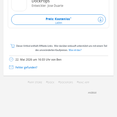
DockPops
Entwickler:
Jose Duarte
+
Preis: Kostenlos
Laden
Dieser Artikel enthält Affiliate-Links. Wer darüber einkauft unterstützt uns mit einem Teil
des unveränderten Kaufpreises.
Was ist das?
22. Mai 2026 um 16:03 Uhr von Ben
Fehler gefunden?
APP STORE
DOCK
DOCKPOPS
MAC APP
DEINE ANMERKUNG ZUM ARTIKEL