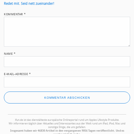
Redet mit. Seid nett zueinander!
KOMMENTAR
*
NAME
*
E-MAIL-ADRESSE
*
ifun.de ist das dienstälteste europäische Onlineportal rund um Apples Lifestyle-Produkte.
Wir informieren täglich über Aktuelles und Interessantes aus der Welt rund um iPad, iPod, Mac und
sonstige Dinge, die uns gefallen.
Insgesamt haben wir 46830 Artikel in den vergangenen 9056 Tagen veröffentlicht. Und es