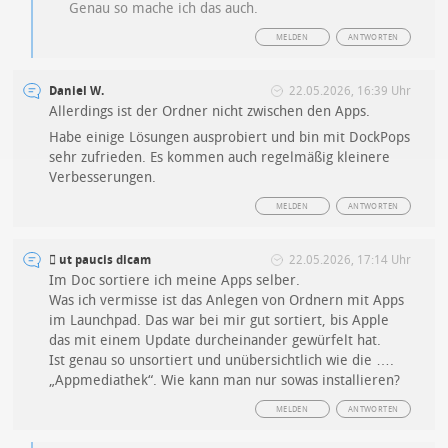
Genau so mache ich das auch.
MELDEN
ANTWORTEN
Daniel W.
22.05.2026, 16:39 Uhr
Allerdings ist der Ordner nicht zwischen den Apps.
Habe einige Lösungen ausprobiert und bin mit DockPops
sehr zufrieden. Es kommen auch regelmäßig kleinere
Verbesserungen.
MELDEN
ANTWORTEN
 ut paucis dicam
22.05.2026, 17:14 Uhr
Im Doc sortiere ich meine Apps selber.
Was ich vermisse ist das Anlegen von Ordnern mit Apps
im Launchpad. Das war bei mir gut sortiert, bis Apple
das mit einem Update durcheinander gewürfelt hat.
Ist genau so unsortiert und unübersichtlich wie die ….
„Appmediathek“. Wie kann man nur sowas installieren?
MELDEN
ANTWORTEN