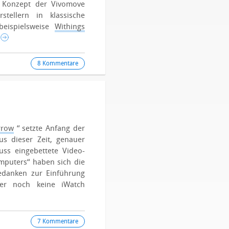
 Konzept der Vivomove
tellern in klassische
beispielsweise
Withings
8 Kommentare
rrow
“ setzte Anfang der
s dieser Zeit, genauer
ss eingebettete Video-
mputers“ haben sich die
edanken zur Einführung
er noch keine iWatch
7 Kommentare