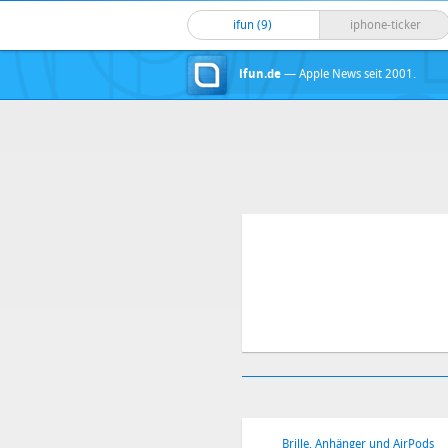
ifun (9)
iphone-ticker
ifun.de
— Apple News seit 2001.
Brille, Anhänger und AirPods