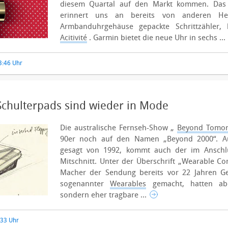
diesem Quartal auf den Markt kommen.
Das
erinnert uns an bereits von anderen Hers
Armbanduhrgehäuse gepackte Schrittzähler, 
Acitivité
. Garmin bietet die neue Uhr in sechs ...
3:46 Uhr
chulterpads sind wieder in Mode
Die australische Fernseh-Show „
Beyond Tomo
90er noch auf den Namen „Beyond 2000“. Au
gesagt von 1992, kommt auch der im Anschlu
Mitschnitt.
Unter der Überschrift „Wearable Co
Macher der Sendung bereits vor 22 Jahren G
sogenannter
Wearables
gemacht, hatten ab
sondern eher tragbare ...
:33 Uhr