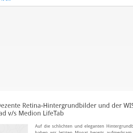
Dezente Retina-Hintergrundbilder und der WI
Pad v/s Medion LifeTab
Auf die schlichten und eleganten Hintergrundb
haben wir letzten Monat bereits
aufmerksam