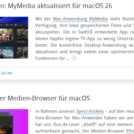
en: MyMedia aktualisiert für macOS 26
Mit der
Mac-Anwendung MyMedia
steht Nutze
Verfügung, ihre lokal gespeicherten Filme und
abzuspielen. Die in SwiftUI entwickelte App r
denen Apples eigene TV-App zu wenig Unterstüt
bietet.
Die kostenfreie Desktop-Anwendung w
aktualisiert und bringt neben einer optimiert
Funktionen für ...
5:24 Uhr
ler Medien-Browser für macOS
m Rahmen unseres
Spect-Artikels
– auf den neu 
Foto-Browser für Mac-Anwender haben wir am 
hat uns ifun.de-Leser „bballl“ auf eine weitere
aufmerksam gemacht.
Der Medien-Browser
Phi