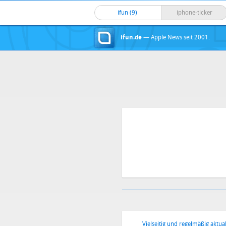
ifun (9)
iphone-ticker
ifun.de
— Apple News seit 2001.
Vielseitig und regelmäßig aktual