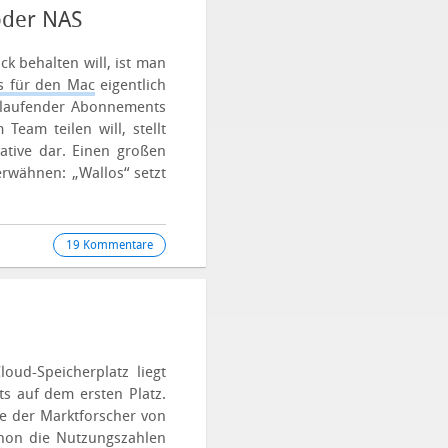
oder NAS
 behalten will, ist man
s für den Mac
eigentlich
 laufender Abonnements
Team teilen will, stellt
ative dar. Einen großen
erwähnen: „Wallos“ setzt
19 Kommentare
loud-Speicherplatz liegt
 auf dem ersten Platz.
se der Marktforscher von
chon die Nutzungszahlen