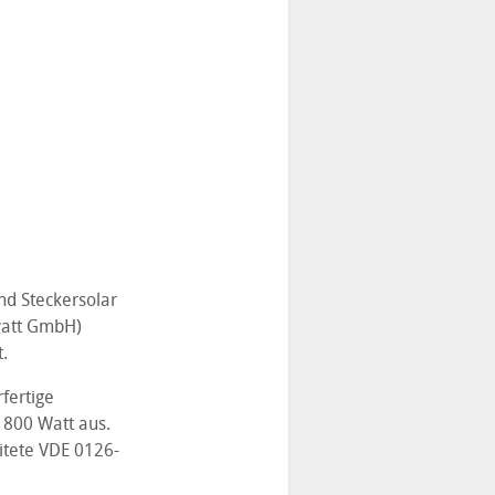
nd Steckersolar
watt GmbH)
.
fertige
 800 Watt aus.
itete VDE 0126-