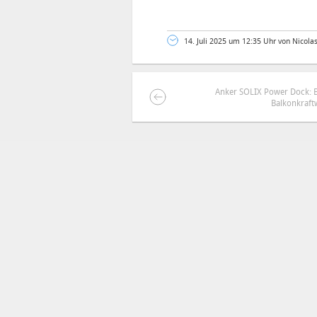
14. Juli 2025 um 12:35 Uhr von Nicola
Anker SOLIX Power Dock: B
Balkonkraft
DEINE ANMERKUNG ZUM ARTIKEL
Mit Absendung stimmst du unse