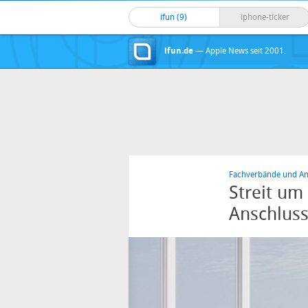
ifun (9)
iphone-ticker
ifun.de
— Apple News seit 2001.
Fachverbände und Anb
Streit um
Anschlus