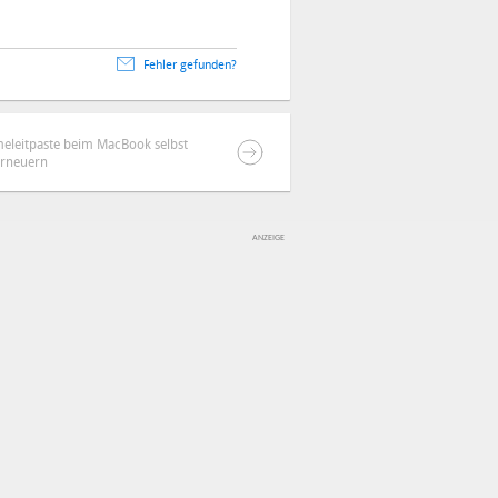
Fehler gefunden?
meleitpaste beim MacBook selbst
erneuern