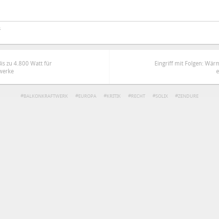
s
is zu 4.800 Watt für
Eingriff mit Folgen: Wär
werke
BALKONKRAFTWERK
EUROPA
KRITIK
RECHT
SOLIX
ZENDURE
ren
Datenschutzbestimmungen
zu