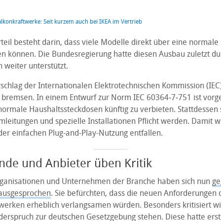
alkonkraftwerke: Seit kurzem auch bei IKEA im Vertrieb
rteil besteht darin, dass viele Modelle direkt über eine normale
n können. Die Bundesregierung hatte diesen Ausbau zuletzt dur
 weiter unterstützt.
rschlag der Internationalen Elektrotechnischen Kommission (IEC
 bremsen. In einem Entwurf zur Norm IEC 60364‑7‑751 ist vorg
normale Haushaltssteckdosen künftig zu verbieten. Stattdessen 
mleitungen und spezielle Installationen Pflicht werden. Damit 
der einfachen Plug-and-Play-Nutzung entfallen.
de und Anbieter üben Kritik
ganisationen und Unternehmen der Branche haben sich nun
ge
ausgesprochen
. Sie befürchten, dass die neuen Anforderungen 
werken erheblich verlangsamen würden. Besonders kritisiert wir
erspruch zur deutschen Gesetzgebung stehen. Diese hatte erst