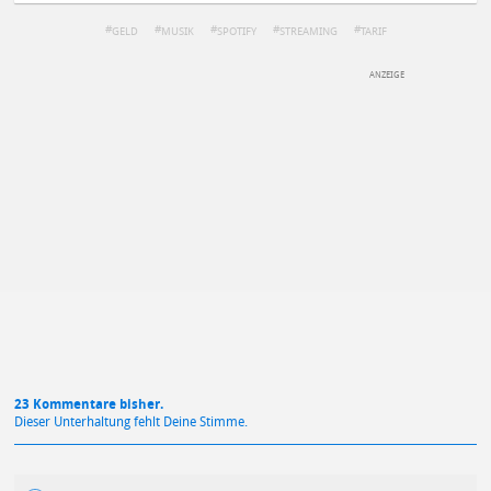
GELD
MUSIK
SPOTIFY
STREAMING
TARIF
DEINE ANMERKUNG ZUM ARTIKEL
Mit Absendung stimmst du unseren
Datenschutzbestimmungen
zu
23 Kommentare bisher.
Dieser Unterhaltung fehlt Deine Stimme.