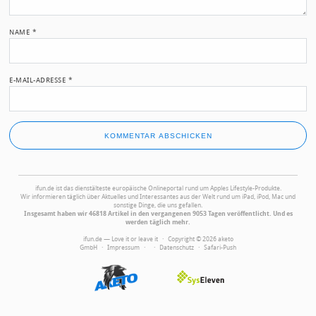
NAME
*
E-MAIL-ADRESSE
*
ifun.de ist das dienstälteste europäische Onlineportal rund um Apples Lifestyle-Produkte.
Wir informieren täglich über Aktuelles und Interessantes aus der Welt rund um iPad, iPod, Mac und
sonstige Dinge, die uns gefallen.
Insgesamt haben wir 46818 Artikel in den vergangenen 9053 Tagen veröffentlicht. Und es
werden täglich mehr.
ifun.de — Love it or leave it · Copyright © 2026 aketo
GmbH ·
Impressum
·
·
Datenschutz
·
Safari-Push