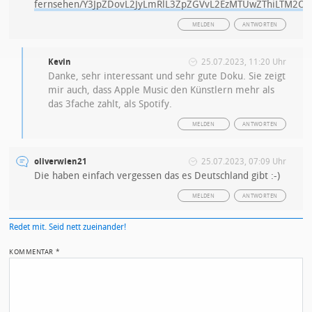
fernsehen/Y3JpZDovL2JyLmRlL3ZpZGVvL2EzMTUwZThiLTM
MELDEN
ANTWORTEN
Kevin
25.07.2023, 11:20 Uhr
Danke, sehr interessant und sehr gute Doku. Sie zeigt
mir auch, dass Apple Music den Künstlern mehr als
das 3fache zahlt, als Spotify.
MELDEN
ANTWORTEN
oliverwien21
25.07.2023, 07:09 Uhr
Die haben einfach vergessen das es Deutschland gibt :-)
MELDEN
ANTWORTEN
Redet mit. Seid nett zueinander!
KOMMENTAR
*