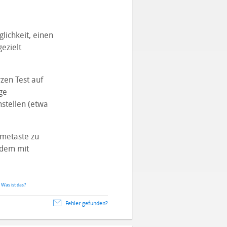
lichkeit, einen
ezielt
rzen Test auf
ge
stellen (etwa
hmetaste zu
udem mit
.
Was ist das?
Fehler gefunden?