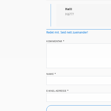
Halli
Hä???
Redet mit. Seid nett zueinander!
KOMMENTAR
*
NAME
*
E-MAIL-ADRESSE
*