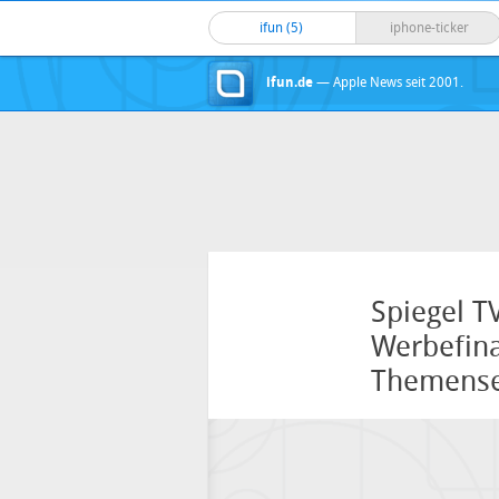
ifun (5)
iphone-ticker
ifun.de
— Apple News seit 2001.
Spiegel T
Werbefina
Themense