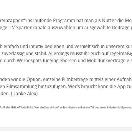
„reinzappen“ ins laufende Programm hat man als Nutzer die Mög
iegel-TV-Spartenkanäle auszuwählen um ausgewählte Beiträge g
ch einfach und intuitiv bedienen und verhielt sich in unserem ku
uverlässig und stabil. Allerdings müsst ihr euch auf regelmäßi
 durch Werbespots für Singlebörsen und Mobilfunkverträge ein
inden wir die Option, einzelne Filmbeiträge mittels einer Aufna
hen Filmsammlung hinzuzufügen. Wer’s braucht kann die App z
den. (Danke Alex)
Artikel enthält Affiliate-Links. Wer darüber einkauft unterstützt uns mit einem Teil des unveränderten Kaufpreises