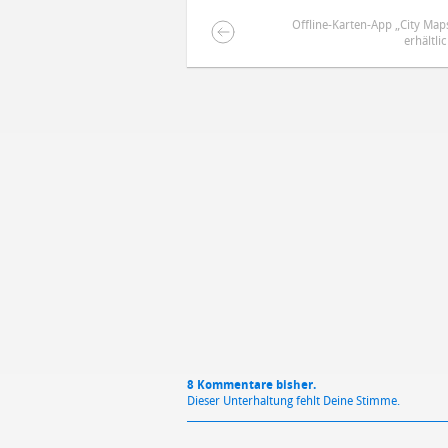
Offline-Karten-App „City Map
erhältli
DEINE ANMERKUNG ZUM ARTIKEL
Mit Absendung stimmst du unse
8 Kommentare bisher.
Dieser Unterhaltung fehlt Deine Stimme.