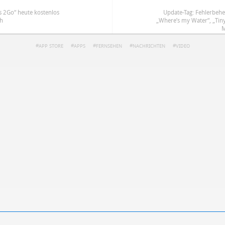
s 2Go“ heute kostenlos
Update-Tag: Fehlerbeh
ch
„Where’s my Water“, „Tin
M
APP STORE
APPS
FERNSEHEN
NACHRICHTEN
VIDEO
ren
Datenschutzbestimmungen
zu