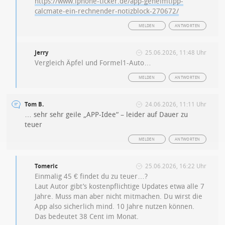
https://www.iphone-ticker.de/app-geheimtipp-
calcmate-ein-rechnender-notizblock-270672/
MELDEN
ANTWORTEN
Jerry
25.06.2026, 11:48 Uhr
Vergleich Äpfel und Formel1-Auto…
MELDEN
ANTWORTEN
Tom B.
24.06.2026, 11:11 Uhr
… sehr sehr geile „APP-Idee“ – leider auf Dauer zu
teuer
MELDEN
ANTWORTEN
Tomeric
25.06.2026, 16:22 Uhr
Einmalig 45 € findet du zu teuer…?
Laut Autor gibt’s kostenpflichtige Updates etwa alle 7
Jahre. Muss man aber nicht mitmachen. Du wirst die
App also sicherlich mind. 10 Jahre nutzen können.
Das bedeutet 38 Cent im Monat.