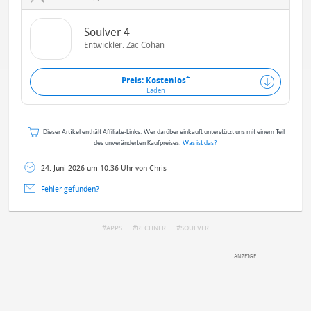
Soulver 4
Entwickler:
Zac Cohan
+
Preis: Kostenlos
Laden
Dieser Artikel enthält Affiliate-Links. Wer darüber einkauft unterstützt uns mit einem Teil
des unveränderten Kaufpreises.
Was ist das?
24. Juni 2026 um 10:36 Uhr von Chris
Fehler gefunden?
APPS
RECHNER
SOULVER
DEINE ANMERKUNG ZUM ARTIKEL