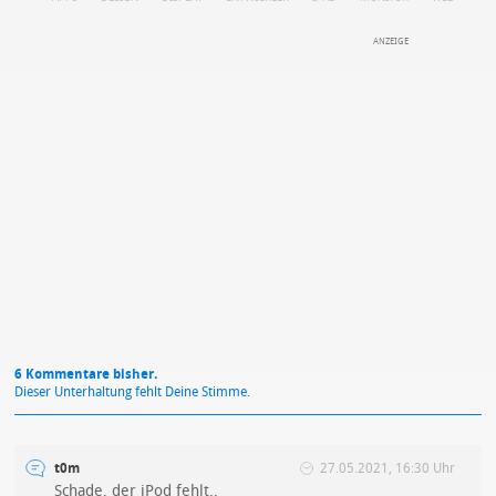
APPS
DEINE ANMERKUNG ZUM ARTIKEL
Mit Absendung stimmst du unseren
Datenschutzbestimmungen
zu
6 Kommentare bisher.
Dieser Unterhaltung fehlt Deine Stimme.
t0m
27.05.2021, 16:30 Uhr
Schade, der iPod fehlt..