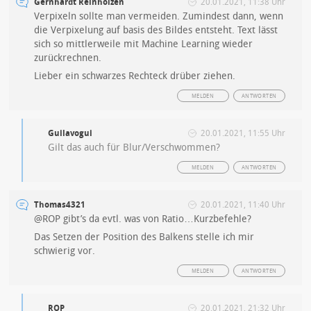
Gernhardt Reinholzen
20.01.2021, 11:38 Uhr
Verpixeln sollte man vermeiden. Zumindest dann, wenn
die Verpixelung auf basis des Bildes entsteht. Text lässt
sich so mittlerweile mit Machine Learning wieder
zurückrechnen.
Lieber ein schwarzes Rechteck drüber ziehen.
MELDEN
ANTWORTEN
Guilavogui
20.01.2021, 11:55 Uhr
Gilt das auch für Blur/Verschwommen?
MELDEN
ANTWORTEN
Thomas4321
20.01.2021, 11:40 Uhr
@ROP gibt’s da evtl. was von Ratio…Kurzbefehle?
Das Setzen der Position des Balkens stelle ich mir
schwierig vor.
MELDEN
ANTWORTEN
ROP
20.01.2021, 21:32 Uhr