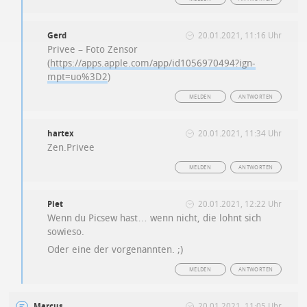
Gerd
20.01.2021, 11:16 Uhr
Privee – Foto Zensor
(
https://apps.apple.com/app/id1056970494?ign-
mpt=uo%3D2
)
MELDEN
ANTWORTEN
hartex
20.01.2021, 11:34 Uhr
Zen.Privee
MELDEN
ANTWORTEN
Piet
20.01.2021, 12:22 Uhr
Wenn du Picsew hast… wenn nicht, die lohnt sich
sowieso.
Oder eine der vorgenannten. ;)
MELDEN
ANTWORTEN
Marcus
20.01.2021, 11:05 Uhr