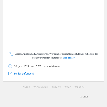
Dieser Artikel enthält Affiliate-Links. Wer darüber einkauft unterstützt uns mit einem Teil
des unveränderten Kaufpreises.
Was ist das?
20. Jan. 2021 um 10:57 Uhr von Nicolas
Fehler gefunden?
APPS
DOWNLOAD
GRAFIK
MAC
SPAREN
DEINE ANMERKUNG ZUM ARTIKEL