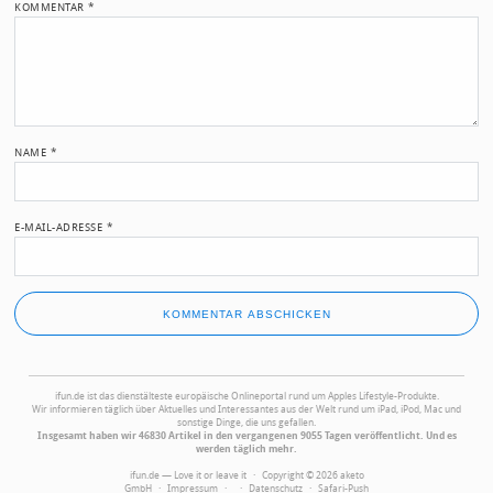
KOMMENTAR
*
NAME
*
E-MAIL-ADRESSE
*
ifun.de ist das dienstälteste europäische Onlineportal rund um Apples Lifestyle-Produkte.
Wir informieren täglich über Aktuelles und Interessantes aus der Welt rund um iPad, iPod, Mac und
sonstige Dinge, die uns gefallen.
Insgesamt haben wir 46830 Artikel in den vergangenen 9055 Tagen veröffentlicht. Und es
werden täglich mehr.
ifun.de — Love it or leave it · Copyright © 2026 aketo
GmbH ·
Impressum
·
·
Datenschutz
·
Safari-Push