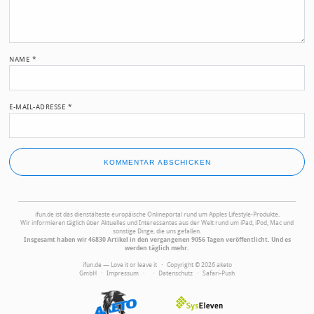
NAME
*
E-MAIL-ADRESSE
*
ifun.de ist das dienstälteste europäische Onlineportal rund um Apples Lifestyle-Produkte.
Wir informieren täglich über Aktuelles und Interessantes aus der Welt rund um iPad, iPod, Mac und
sonstige Dinge, die uns gefallen.
Insgesamt haben wir 46830 Artikel in den vergangenen 9056 Tagen veröffentlicht. Und es
werden täglich mehr.
ifun.de — Love it or leave it · Copyright © 2026 aketo
GmbH ·
Impressum
·
·
Datenschutz
·
Safari-Push