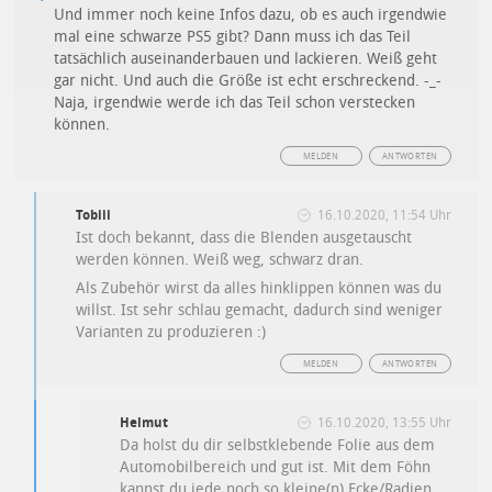
Und immer noch keine Infos dazu, ob es auch irgendwie
mal eine schwarze PS5 gibt? Dann muss ich das Teil
tatsächlich auseinanderbauen und lackieren. Weiß geht
gar nicht. Und auch die Größe ist echt erschreckend. -_-
Naja, irgendwie werde ich das Teil schon verstecken
können.
MELDEN
ANTWORTEN
Tobiii
16.10.2020, 11:54 Uhr
Ist doch bekannt, dass die Blenden ausgetauscht
werden können. Weiß weg, schwarz dran.
Als Zubehör wirst da alles hinklippen können was du
willst. Ist sehr schlau gemacht, dadurch sind weniger
Varianten zu produzieren :)
MELDEN
ANTWORTEN
Helmut
16.10.2020, 13:55 Uhr
Da holst du dir selbstklebende Folie aus dem
Automobilbereich und gut ist. Mit dem Föhn
kannst du jede noch so kleine(n) Ecke/Radien