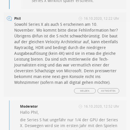
Series X wirklich später erscheint.
Phil
16.10.2020, 12:22 Uhr
Sowohl Series X als auch S erscheinen am 10.
November. Wo kommt bitte diese Fehlinformation her?
Übrigens @ifun ist die S nicht schwachbrünstig. Die baut
auf der gleichen Velocity Architektur auf, kann ebenfalls
Raytracibg, HDR und bedingt durch die niedrigere
Ausgabeauflösung (kein 4K) wird sie in etwa die gleiche
Leistung bieten. Da sind sich mittlerweile die Tech-
Journalisten einig und das war vermutlich einer der
cleversten Schachzüge von Microsoft. Denn preiswerter
bekommt man eine next-gen Konsole nicht ins
Wohnzimmer (sofern man all digital gehen möchte).
MELDEN
ANTWORTEN
Moderator
16.10.2020, 12:52 Uhr
Hallo Phil,
die Series S hat ungefähr nur 1/4 der GPU der Series
X. Deswegen wird sie im ersten Jahr mit den Spielen