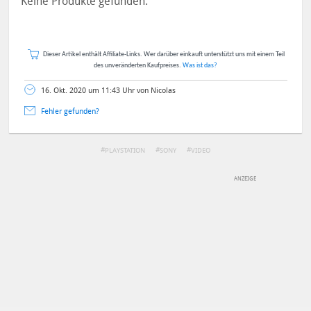
Keine Produkte gefunden.
Dieser Artikel enthält Affiliate-Links. Wer darüber einkauft unterstützt uns mit einem Teil
des unveränderten Kaufpreises.
Was ist das?
16. Okt. 2020 um 11:43 Uhr von Nicolas
Fehler gefunden?
PLAYSTATION
SONY
VIDEO
DEINE ANMERKUNG ZUM ARTIKEL
Mit Absendung stimmst du unseren
Datenschutzbestimmungen
zu