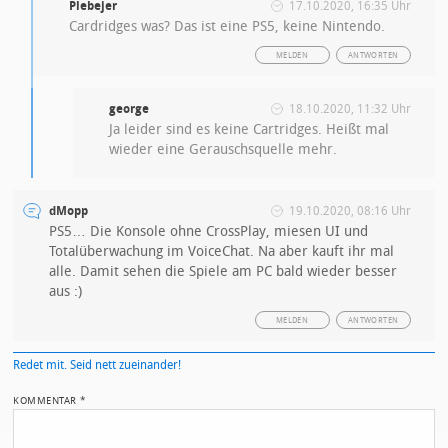
Plebejer
17.10.2020, 16:35 Uhr
Cardridges was? Das ist eine PS5, keine Nintendo.
MELDEN
ANTWORTEN
george
18.10.2020, 11:32 Uhr
Ja leider sind es keine Cartridges. Heißt mal
wieder eine Gerauschsquelle mehr.
dMopp
19.10.2020, 08:16 Uhr
PS5… Die Konsole ohne CrossPlay, miesen UI und
Totalüberwachung im VoiceChat. Na aber kauft ihr mal
alle. Damit sehen die Spiele am PC bald wieder besser
aus :)
MELDEN
ANTWORTEN
Redet mit. Seid nett zueinander!
KOMMENTAR
*