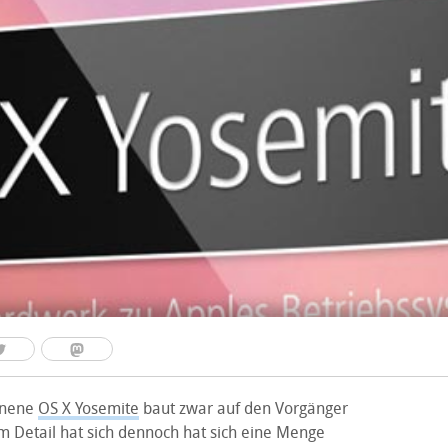
enene
OS X Yosemite
baut zwar auf den Vorgänger
m Detail hat sich dennoch hat sich eine Menge