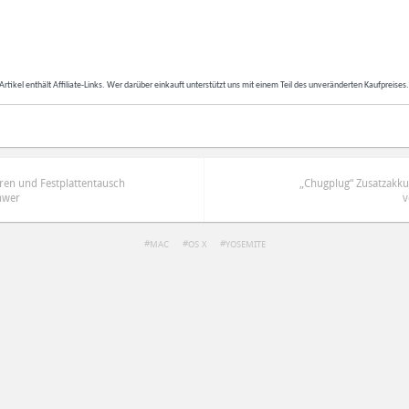
Artikel enthält Affiliate-Links. Wer darüber einkauft unterstützt uns mit einem Teil des unveränderten Kaufpreises
ren und Festplattentausch
„Chugplug“ Zusatzakku
hwer
v
MAC
OS X
YOSEMITE
ren
Datenschutzbestimmungen
zu