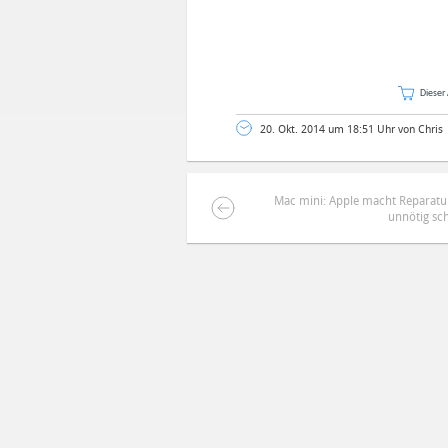
Dieser 
20. Okt. 2014 um 18:51 Uhr von Chris
Mac mini: Apple macht Reparatu
unnötig sc
DEINE ANMERKUNG ZUM ARTIKEL
Mit Absendung stimmst du unse