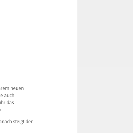
ihrem neuen
te auch
ihr das
n.
anach steigt der