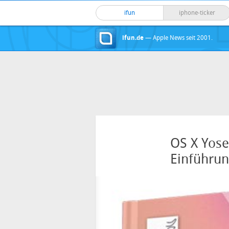
ifun
iphone-ticker
ifun.de
— Apple News seit 2001.
OS X Yose
Einführun