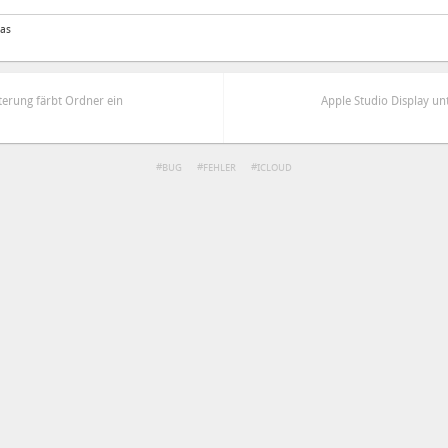
las
terung färbt Ordner ein
Apple Studio Display un
BUG
FEHLER
ICLOUD
ren
Datenschutzbestimmungen
zu