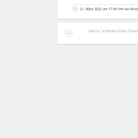
21. März 2022 um 17:59 Uhr von Nico
Manila: Schlanke Finder-Erwei
DEINE ANMERKUNG ZUM ARTIKEL
Mit Absendung stimmst du unse