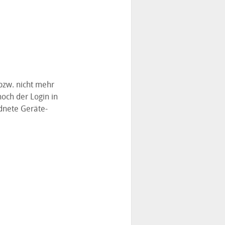
bzw. nicht mehr
noch der Login in
rdnete Geräte-