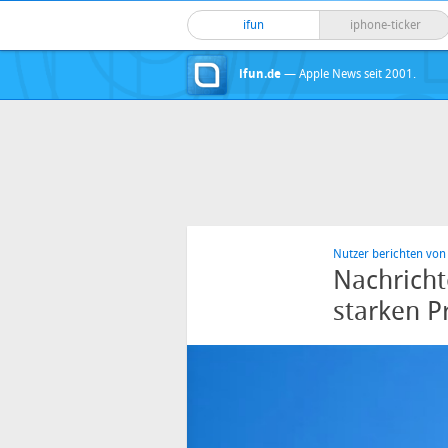
ifun
iphone-ticker
ifun.de
— Apple News seit 2001.
Nutzer berichten von
Nachricht
starken 