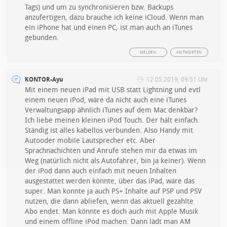
Tags) und um zu synchronisieren bzw. Backups
anzufertigen, dazu brauche ich keine iCloud. Wenn man
ein iPhone hat und einen PC, ist man auch an iTunes
gebunden.
MELDEN
ANTWORTEN
KONTOR-Ayu
12.05.2019, 09:51 Uhr
Mit einem neuen iPad mit USB statt Lightning und evtl
einem neuen iPod, wäre da nicht auch eine iTunes
Verwaltungsapp ähnlich iTunes auf dem Mac denkbar?
Ich liebe meinen kleinen iPod Touch. Der hält einfach.
Ständig ist alles kabellos verbunden. Also Handy mit
Autooder mobile Lautsprecher etc. Aber
Sprachnachichten und Anrufe stehen mir da etwas im
Weg (natürlich nicht als Autofahrer, bin ja keiner). Wenn
der iPod dann auch einfach mit neuen Inhalten
ausgestattet werden könnte, über das iPad, wäre das
super. Man konnte ja auch PS+ Inhalte auf PSP und PSV
nutzen, die dann abliefen, wenn das aktuell gezahlte
Abo endet. Man könnte es doch auch mit Apple Musik
und einem offline iPod machen. Dann lädt man AM