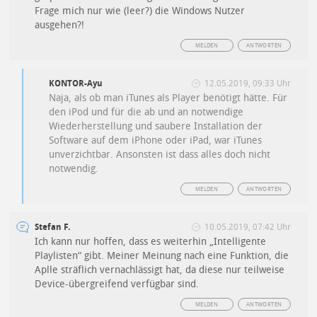
Frage mich nur wie (leer?) die Windows Nutzer
ausgehen?!
MELDEN
ANTWORTEN
KONTOR-Ayu
12.05.2019, 09:33 Uhr
Naja, als ob man iTunes als Player benötigt hätte. Für
den iPod und für die ab und an notwendige
Wiederherstellung und saubere Installation der
Software auf dem iPhone oder iPad, war iTunes
unverzichtbar. Ansonsten ist dass alles doch nicht
notwendig.
MELDEN
ANTWORTEN
Stefan F.
10.05.2019, 07:42 Uhr
Ich kann nur hoffen, dass es weiterhin „Intelligente
Playlisten“ gibt. Meiner Meinung nach eine Funktion, die
Aplle sträflich vernachlässigt hat, da diese nur teilweise
Device-übergreifend verfügbar sind.
MELDEN
ANTWORTEN