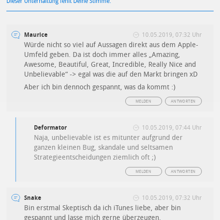
Dieser Unterhaltung fehlt Deine Stimme.
Maurice
10.05.2019, 07:32 Uhr
Würde nicht so viel auf Aussagen direkt aus dem Apple-
Umfeld geben. Da ist doch immer alles „Amazing,
Awesome, Beautiful, Great, Incredible, Really Nice and
Unbelievable“ -> egal was die auf den Markt bringen xD
Aber ich bin dennoch gespannt, was da kommt :)
MELDEN
ANTWORTEN
Deformator
10.05.2019, 07:44 Uhr
Naja, unbelievable ist es mitunter aufgrund der
ganzen kleinen Bug, skandale und seltsamen
Strategieentscheidungen ziemlich oft ;)
MELDEN
ANTWORTEN
Snake
10.05.2019, 07:32 Uhr
Bin erstmal Skeptisch da ich iTunes liebe, aber bin
gespannt und lasse mich gerne überzeugen.