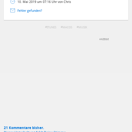
10. Mai 2019 um 07:16 Uhr von Chris
Fehler gefunden?
ITUNES
MACOS
MUSIK
DEINE ANMERKUNG ZUM ARTIKEL
Mit Absendung stimmst du unseren
Datenschutzbestimmungen
zu
21 Kommentare bisher.