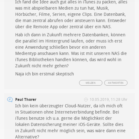
Ich fand die Idee auch gut alles in iTunes zu packen, alles
was mit abspielbaren Medien zu tun hat, Musik,
Hörbücher, Filme, Serien, eigene Clips. Eine Datenbank,
die man zentral abrufen oder ansteuern kann. Entweder
über die Remote App oder zentral über ein NAS.
Hab ich dann in Zukunft mehrere Datenbanken, können
die parallel im Hintergrund laufen, oder muss ich erst
eine Anwendung schließen bevor ein anderen
Medientyp anschauen kann. Was ist mit unseren NAS die
iTunes Bibliotheken handlen können, das wird wohl in
Zukunft nicht mehr gehen?
Naja ich bin erstmal skeptisch
MELDEN
ANTWORTEN
Paul Thorer
10.05.2019, 11:28 Uhr
Ich bin kein überzeugter Cloud-Nutzer, da ich mich oft
in Situationen ohne Internetverbindung befinde. Bei
iTunes benutze ich u.a. gerne die Möglichkeit der
lokalen Datensicherung meiner iOS-Geräte. Sollte dies
in Zukunft nicht mehr möglich sein, was wäre dann eine
Alternative?