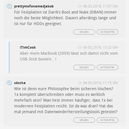
prettymofonamedjakob
06.05.2019, 11:07 Uhr
Für Festplatten ist Darik’s Boot and Nuke (DBAN) immer
noch die beste Möglichkeit. Dauert allerdings lange und
ist nur für HDDs geeignet.
MELDEN
ANTWORTEN
iTimCook
06.05.2019, 15:32 Uhr
Aber mein MacBook (2009) lässt sich damit nicht vom
USB-Stick booten…!
MELDEN
ANTWORTEN
s4scha
06.05.2019, 11:15 Uhr
Wie ist denn eure Philosophie beim sicheren löschen?
1x komplett überschreiben oder muss es wirklich
mehrfach sein? Man liest immer häufiger, dass 1x bei
modernen Festplatten reicht. Ist da was dran? Hat das
mal jemand mit Datenwiederherstellungstools getestet?
MELDEN
ANTWORTEN