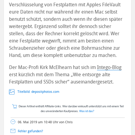
Verschlüsselung von Festplatten mit Apples FileVault
eure Daten nicht nur während ihr einen Mac selbst
benutzt schützt, sondern auch wenn ihr diesen später
weitergebt. Ergänzend solltet ihr dennoch sicher
stellen, dass der Rechner korrekt gelöscht wird. Wer
eine Festplatte wegwirft, nimmt am besten einen
Schraubenzieher oder gleich eine Bohrmaschine zur
Hand, um diese komplett unbenutzbar zu machen.
Der Mac-Profi Kirk McElhearn hat sich im
Intego-Blog
erst kürzlich mit dem Thema „Wie entsorge alte
Festplatten und SSDs sicher“ auseinandergesetzt.
Titelbild:
depositphotos.com
Dieser Artikel enthält Affiliate-Links. Wer darüber einkauft unterstützt uns mit einem Teil
des unveränderten Kaufpreises.
Was ist das?
06. Mai 2019 um 10:48 Uhr von Chris
Fehler gefunden?