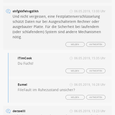
ohfgkkfehvgzllkh
06.05.2019, 13:00 Uhr
Und nicht vergessen, eine Festplattenverschlüsselung
schützt Daten nur bei Ausgeschaltetem Rechner oder
ausgebauter Platte. Für die Sicherheit bei laufendem
(oder schlafendem) System sind andere Mechanismen
nötig.
MELDEN
ANTWORTEN
iTimCook
06.05.2019, 15:35 Uhr
Du Fuchs!
MELDEN
ANTWORTEN
Eumel
06.05.2019, 16:28 Uhr
FileFault im Ruhezustand unsicher?
MELDEN
ANTWORTEN
derzoelli
06.05.2019, 13:23 Uhr