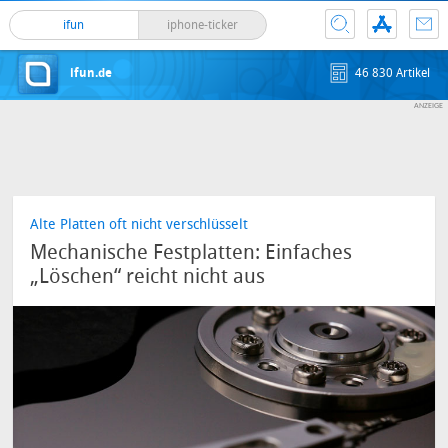
ifun
iphone-ticker
ifun.de
46 830 Artikel
Alte Platten oft nicht verschlüsselt
Mechanische Festplatten: Einfaches
„Löschen“ reicht nicht aus