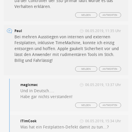
Da der Controller der SSD primär läuft würde es das
Verhalten erklären.
MELDEN
ANTWORTEN
Paul
06.05.2019, 11:35 Uhr
Bei mehren Ausstiegen von internen und externen
Festplatten, inklusive TimeMachine, konnte ich einzig
entsorgen und hoffen. Apple gaukelt Sicherheit vor und
lässt den Anwender mit rudimentären Tools im Stich.
Billig und Fahrlässig!
MELDEN
ANTWORTEN
magicmac
06.05.2019, 13:37 Uhr
Und in Deutsch….
Habe gar nichts verstanden!
MELDEN
ANTWORTEN
iTimCook
06.05.2019, 15:34 Uhr
Was hat ein Festplatten-Defekt damit zu tun…?