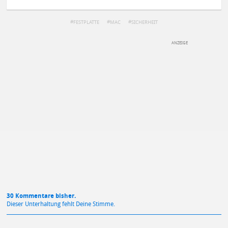
FESTPLATTE
MAC
SICHERHEIT
DEINE ANMERKUNG ZUM ARTIKEL
Mit Absendung stimmst du unseren
Datenschutzbestimmungen
zu
30 Kommentare bisher.
Dieser Unterhaltung fehlt Deine Stimme.