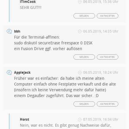
iTimCook
06.05.2019, 15:36 Uhr
SEHR GUT!!!
MELDEN
ANTWORTEN
bbh
06.05.2019, 14:35 Uhr
Für die Terminal-affinen:
sudo diskutil secureErase freespace 0 DISK
ein Fusion Drive ggf. vorher auflösen
MELDEN
ANTWORTEN
Applejack
06.05.2019, 18:24 Uhr
Früher war es einfacher: da habe ich meine alten
Computer einfach ohne Festplatte verkauft und die alte
(insofern ich keine Verwendung mehr dafür hatte)
einem Degaußer zugeführt. Das war sicher. :D
MELDEN
ANTWORTEN
Horst
07.05.2019, 16:34 Uhr
Nein, war es nicht. Es gibt genug Nachweise dafür,