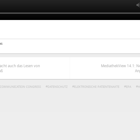
as
acht auch das Lesen von
MediathekView 14.1: N
aß
An
 COMMUNICATION CONGRESS
DATENSCHUTZ
ELEKTRONISCHE PATIENTENAKTE
EPA
H
ren
Datenschutzbestimmungen
zu