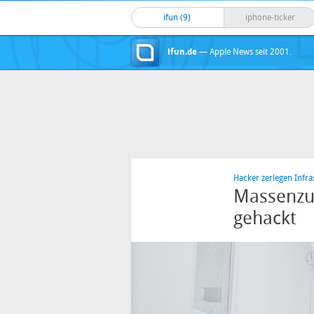
ifun (9)
iphone-ticker
ifun.de
— Apple News seit 2001.
Hacker zerlegen Infra
Massenzug
gehackt