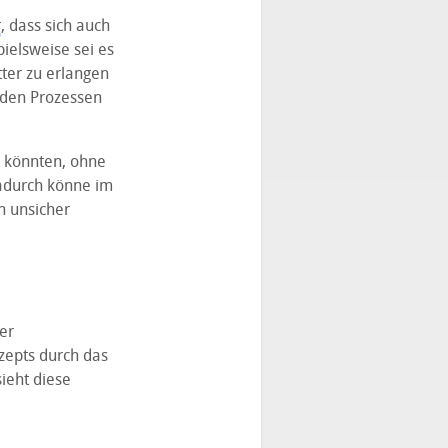
r
, dass sich auch
ielsweise sei es
ter zu erlangen
 den Prozessen
n könnten, ohne
adurch könne im
h unsicher
er
zepts durch das
ieht diese