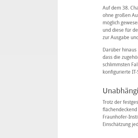
Auf dem 38. Ch
ohne großen Auf
möglich gewesen
und diese für d
zur Ausgabe und
Darüber hinaus 
dass die zugehö
schlimmsten Fal
konfigurierte IT
Unabhängi
Trotz der festge
flächendeckend 
Fraunhofer-Inst
Einschätzung je