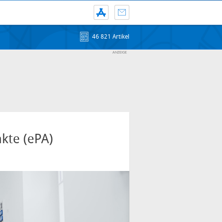
46 821 Artikel
kte (ePA)