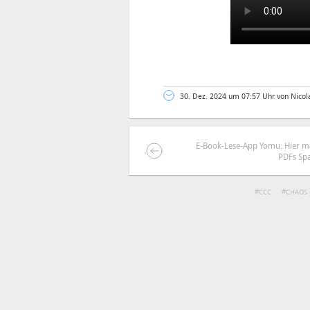
30. Dez. 2024 um 07:57 Uhr von Nicol
E-Book-Lese-App Yomu: Hier m
PDFs Sp
DEINE ANMERKUNG ZUM ARTIKEL
CCC
CHAOS
Mit Absendung stimmst du unse