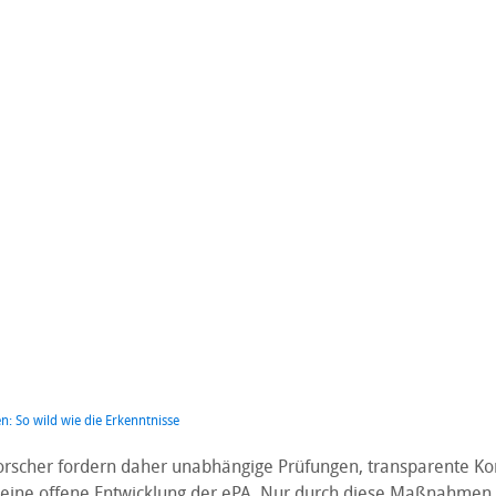
en: So wild wie die Erkenntnisse
forscher fordern daher unabhängige Prüfungen, transparente 
 eine offene Entwicklung der ePA. Nur durch diese Maßnahmen