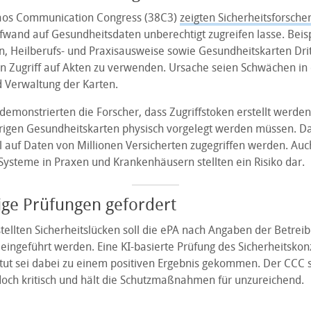
aos Communication Congress (38C3)
zeigten Sicherheitsforsche
wand auf Gesundheitsdaten unberechtigt zugreifen lasse. Beisp
, Heilberufs- und Praxisausweise sowie Gesundheitskarten Drit
en Zugriff auf Akten zu verwenden. Ursache seien Schwächen in
 Verwaltung der Karten.
demonstrierten die Forscher, dass Zugriffstoken erstellt werde
rigen Gesundheitskarten physisch vorgelegt werden müssen. D
l auf Daten von Millionen Versicherten zugegriffen werden. Auc
-Systeme in Praxen und Krankenhäusern stellten ein Risiko dar.
ge Prüfungen gefordert
stellten Sicherheitslücken soll die ePA nach Angaben der Betreib
eingeführt werden. Eine KI-basierte Prüfung des Sicherheitskon
itut sei dabei zu einem positiven Ergebnis gekommen. Der CCC s
doch kritisch und hält die Schutzmaßnahmen für unzureichend.