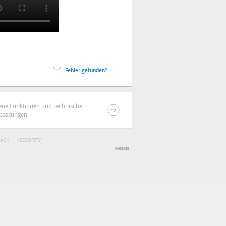
Fehler gefunden?
eue Funktionen und technische
passungen
ACK
SECURITY