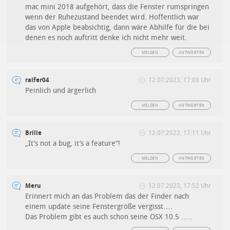
mac mini 2018 aufgehört, dass die Fenster rumspringen
wenn der Ruhezustand beendet wird. Hoffentlich war
das von Apple beabsichtig, dann wäre Abhilfe für die bei
denen es noch auftritt denke ich nicht mehr weit.
MELDEN
ANTWORTEN
ralfer04
12.07.2023, 17:03 Uhr
Peinlich und ärgerlich
MELDEN
ANTWORTEN
Brille
12.07.2023, 17:11 Uhr
„It’s not a bug, it’s a feature“!
MELDEN
ANTWORTEN
Meru
12.07.2023, 17:52 Uhr
Erinnert mich an das Problem das der Finder nach
einem update seine Fenstergröße vergisst….
Das Problem gibt es auch schon seine OSX 10.5 …..