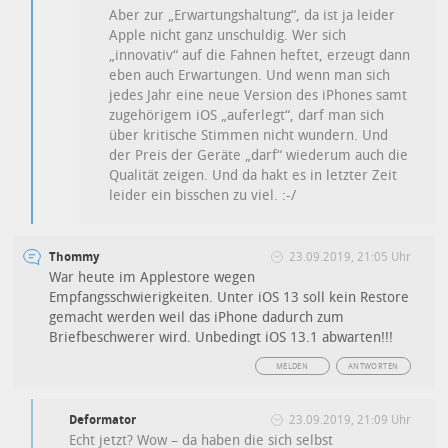
Aber zur „Erwartungshaltung“, da ist ja leider
Apple nicht ganz unschuldig. Wer sich
„innovativ“ auf die Fahnen heftet, erzeugt dann
eben auch Erwartungen. Und wenn man sich
jedes Jahr eine neue Version des iPhones samt
zugehörigem iOS „auferlegt“, darf man sich
über kritische Stimmen nicht wundern. Und
der Preis der Geräte „darf“ wiederum auch die
Qualität zeigen. Und da hakt es in letzter Zeit
leider ein bisschen zu viel. :-/
Thommy
23.09.2019, 21:05 Uhr
War heute im Applestore wegen
Empfangsschwierigkeiten. Unter iOS 13 soll kein Restore
gemacht werden weil das iPhone dadurch zum
Briefbeschwerer wird. Unbedingt iOS 13.1 abwarten!!!
MELDEN
ANTWORTEN
Deformator
23.09.2019, 21:09 Uhr
Echt jetzt? Wow – da haben die sich selbst