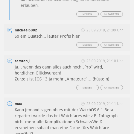
erlauben.
MELDEN
ANTWORTEN
michaelSB82
23.09.2019, 21:09 Uhr
So ein Quatsch.., lauter Profis hier
MELDEN
ANTWORTEN
carsten_i
23.09.2019, 21:10 Uhr
Ja… wenn das dann alles auch noch „Pro“ wird,
herzlichen Glückwunsch!
Zurzeit ist IOS 13 ja mehr „Amateure“… (hüsteln)
MELDEN
ANTWORTEN
max
23.09.2019, 21:11 Uhr
Kann jemand sagen ob es mit der WatchOS 6.1 Beta
repariert wurde das bei Watchfaces wie z.B. Infograph
nicht mehr alle Komplikationen Schwarz/Weiß
erscheinen sobald man eine Farbe fürs Watchface
auswählt?