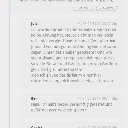
noch nicht einmal rechtzeitig und gleichzeitig fertig.
MELDEN
ANTWORTEN
Juls
23.09.2019, 23:27 Uhr
Ich würde mir kein Urteil erlauben, wenn man
keine Ahnung hat. Neues sieht man vielleicht
nicht viel vergleichsweise von außen. Aber hat
jemand von uns gut eine Ahnung wie viel so zu
sagen „unter der Haube“ geschieht? Und wie
viel Aufwand und Komplexität dahinter steckt
so viele Geräte und Generationen von Geräten
gleichzeitig zu unterstützen?
Also ich glaube das da kaum einer hier
mitreden kann, mich sowieso eingeschlossen
Ben
24.09.2019, 00:44 Uhr
Naja, ich hab’s lieber vernünftig getestet und
dafür ein paar Wochen später!
Conixr
24.09.2019, 00:50 Uhr