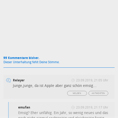
Mit Absendung stimmst du unseren
Datenschutzbestimmungen
zu
99 Kommentare bisher.
Dieser Unterhaltung fehlt Deine Stimme.
Relayer
23.09.2019, 21:05 Uhr
Junge,junge, da ist Apple aber ganz schön emsig…
MELDEN
ANTWORTEN
emufan
23.09.2019, 21:17 Uhr
Emsig? Eher unfähig. Ein Jahr, so wenig neues und das