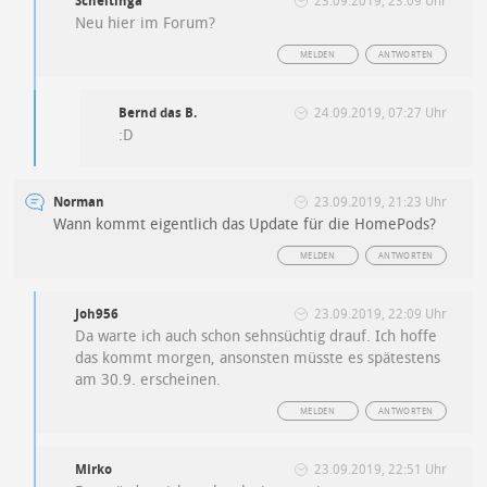
Scheltinga
23.09.2019, 23:09 Uhr
Neu hier im Forum?
MELDEN
ANTWORTEN
Bernd das B.
24.09.2019, 07:27 Uhr
:D
Norman
23.09.2019, 21:23 Uhr
Wann kommt eigentlich das Update für die HomePods?
MELDEN
ANTWORTEN
Joh956
23.09.2019, 22:09 Uhr
Da warte ich auch schon sehnsüchtig drauf. Ich hoffe
das kommt morgen, ansonsten müsste es spätestens
am 30.9. erscheinen.
MELDEN
ANTWORTEN
Mirko
23.09.2019, 22:51 Uhr