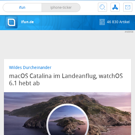
ifun
iphone-ticker
ifun.de
46 830 Artikel
Wildes Durcheinander
macOS Catalina im Landeanflug, watchOS
6.1 hebt ab