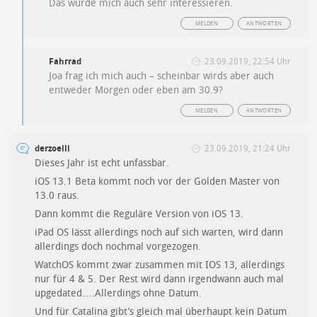
Das würde mich auch sehr interessieren.
MELDEN
ANTWORTEN
Fahrrad
23.09.2019, 22:54 Uhr
Joa frag ich mich auch – scheinbar wirds aber auch
entweder Morgen oder eben am 30.9?
MELDEN
ANTWORTEN
derzoelli
23.09.2019, 21:24 Uhr
Dieses Jahr ist echt unfassbar.
iOS 13.1 Beta kommt noch vor der Golden Master von
13.0 raus.
Dann kommt die Reguläre Version von iOS 13.
iPad OS lässt allerdings noch auf sich warten, wird dann
allerdings doch nochmal vorgezogen.
WatchOS kommt zwar zusammen mit IOS 13, allerdings
nur für 4 & 5. Der Rest wird dann irgendwann auch mal
upgedated….Allerdings ohne Datum.
Und für Catalina gibt’s gleich mal überhaupt kein Datum