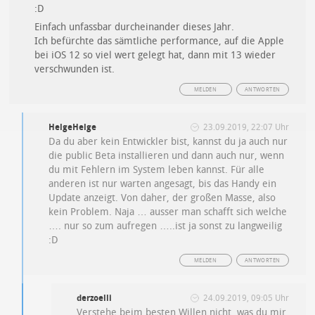
:D
Einfach unfassbar durcheinander dieses Jahr.
Ich befürchte das sämtliche performance, auf die Apple
bei iOS 12 so viel wert gelegt hat, dann mit 13 wieder
verschwunden ist.
MELDEN
ANTWORTEN
HelgeHelge
23.09.2019, 22:07 Uhr
Da du aber kein Entwickler bist, kannst du ja auch nur
die public Beta installieren und dann auch nur, wenn
du mit Fehlern im System leben kannst. Für alle
anderen ist nur warten angesagt, bis das Handy ein
Update anzeigt. Von daher, der großen Masse, also
kein Problem. Naja … ausser man schafft sich welche
…. nur so zum aufregen …..ist ja sonst zu langweilig
:D
MELDEN
ANTWORTEN
derzoelli
24.09.2019, 09:05 Uhr
Verstehe beim besten Willen nicht, was du mir