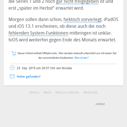
die Series 1 und 2 noch
gar nicht freigegeben
ist und
erst „später im Herbst“ erwartet wird.
Morgen sollen dann schon,
hektisch vorverlegt
, iPadOS
und iOS 13.1 erscheinen, ob diese auch die noch
fehlenden System-Funktionen
mitbringen ist unklar.
tvOS wird weiterhin gegen Ende des Monats erwartet.
Dieser Artikel enthält Affiliate-Links. Wer darüber einkauft unterstützt uns mit einem Teil
des unveränderten Kaufpreises.
Was ist das?
23. Sep. 2019 um 20:57 Uhr von Nicolas
Fehler gefunden?
APPLE
BETA
MACOS CATALINA
WATCHOS
DEINE ANMERKUNG ZUM ARTIKEL