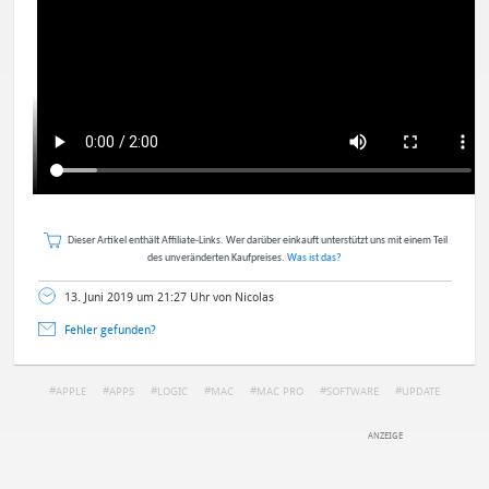
Dieser Artikel enthält Affiliate-Links. Wer darüber einkauft unterstützt uns mit einem Teil
des unveränderten Kaufpreises.
Was ist das?
13. Juni 2019 um 21:27 Uhr von Nicolas
Fehler gefunden?
APPLE
APPS
LOGIC
MAC
MAC PRO
SOFTWARE
UPDATE
DEINE ANMERKUNG ZUM ARTIKEL