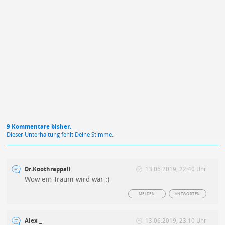
Mit Absendung stimmst du unseren
Datenschutzbestimmungen
zu
9 Kommentare bisher.
Dieser Unterhaltung fehlt Deine Stimme.
Dr.Koothrappali
13.06.2019, 22:40 Uhr
Wow ein Traum wird war :)
MELDEN
ANTWORTEN
Alex _
13.06.2019, 23:10 Uhr