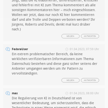
zeigt, dass die KI elaborierter, differenzierter, kritischer
und fehlerfrei mit KI zum Thema kommentiert als alle
sonstigen Kommentatoren hier – mich eingeschlossen.
Wollen wir jetzt, dass nur noch KI hier kommentieren
darf und alle Trolle und Deppen verboten werden? Ihr
Jürgens, Roberts und Devils; denkt mal kurz drüber
nach.)
MELDEN
ANTWORTEN
FedoraUser
01.04.2023, 07:59 Uhr
Ein extrem problematischer Bereich, da keine
wirklichen verifizierbaren Informationen zum Thema
Datenschutz bestehen und diese ganz sicher seitens der
Anbieter umgangen werden um ihr Pattern zu
vervollständigen.
MELDEN
ANTWORTEN
max
01.04.2023, 08:00 Uhr
Die Regulierung von KI in Deutschland ist von
wesentlicher Bedeutung, um sicherzustellen, dass die
Technologie in einer Weise eingesetzt wird, die ethisch