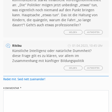
kommunizierte starke inhaltliche Voreingenommenheit
an: „Die“ Politiker mögen jetzt unbedingt „etwas“ tun,
was eigentlich noch niemand auf den Punkt bringen
kann. Hauptsache „etwas tun“. Das ist die Haltung von
Kindern, die quängeln, warum die Fahrt „so lange
dauert“! Geht‘s auch etwas professioneller?
MELDEN
ANTWORTEN
Rikibu
01.04.2023, 10:45 Uhr
Künstliche Intelligenz oder natürliche Dummheit?
diese Frage gilt es zu klären, vor allem im
Zusammenhang mit künftiger Bildungspolitik
MELDEN
ANTWORTEN
Redet mit. Seid nett zueinander!
KOMMENTAR
*