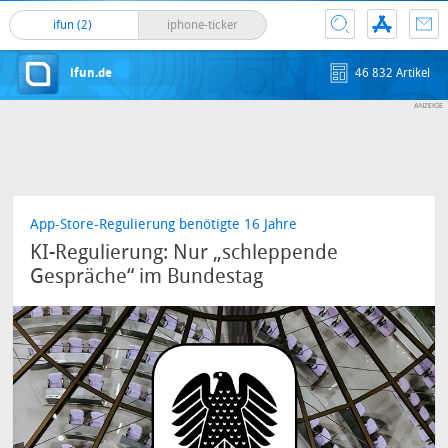
ifun (2)
iphone-ticker
ifun.de
46 832 Artikel
App-Store-Regulierung benötigte 16 Jahre
KI-Regulierung: Nur „schleppende
Gespräche“ im Bundestag