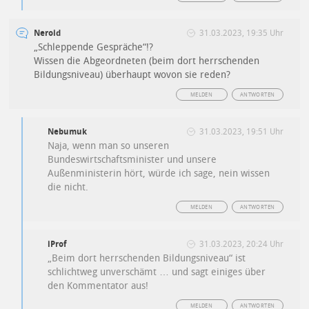
Neroid
31.03.2023, 19:35 Uhr
„Schleppende Gespräche“!?
Wissen die Abgeordneten (beim dort herrschenden
Bildungsniveau) überhaupt wovon sie reden?
MELDEN
ANTWORTEN
Nebumuk
31.03.2023, 19:51 Uhr
Naja, wenn man so unseren
Bundeswirtschaftsminister und unsere
Außenministerin hört, würde ich sage, nein wissen
die nicht.
MELDEN
ANTWORTEN
iProf
31.03.2023, 20:24 Uhr
„Beim dort herrschenden Bildungsniveau“ ist
schlichtweg unverschämt … und sagt einiges über
den Kommentator aus!
MELDEN
ANTWORTEN