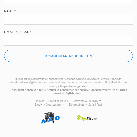
NAME
*
E-MAIL-ADRESSE
*
ifun.de ist das dienstälteste europäische Onlineportal rund um Apples Lifestyle-Produkte.
Wir informieren täglich über Aktuelles und Interessantes aus der Welt rund um iPad, iPod, Mac und
sonstige Dinge, die uns gefallen.
Insgesamt haben wir 46832 Artikel in den vergangenen 9057 Tagen veröffentlicht. Und es
werden täglich mehr.
ifun.de — Love it or leave it · Copyright © 2026 aketo
GmbH ·
Impressum
·
·
Datenschutz
·
Safari-Push