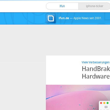
ifun
iphone-ticker
ifun.de
— Apple News seit 2001.
Viele Verbesserunge
HandBrake
Hardware