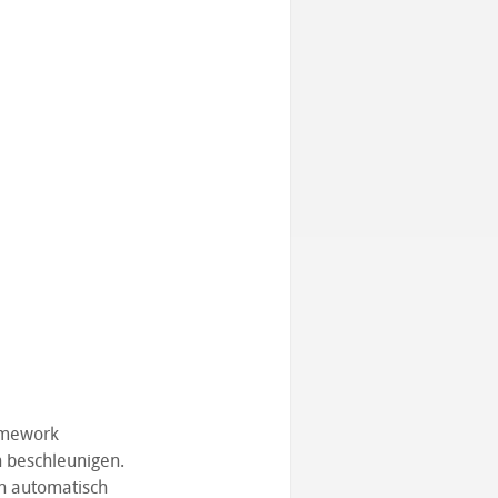
amework
n beschleunigen.
n automatisch