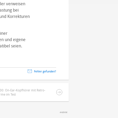
ler verweisen
astung bei
und Korrekturen
einer
en und eigene
tibel seien.
Fehler gefunden?
0: On-Ear-Kopfhörer mit Retro-
rme im Test