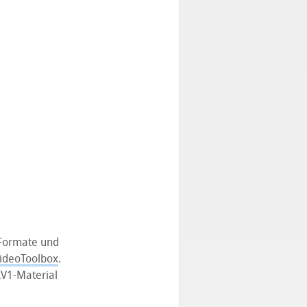
Formate und
VideoToolbox
.
AV1-Material