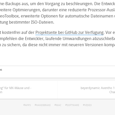
e-Backups aus, um den Vorgang zu beschleunigen. Die Entwick
itere Optimierungen, darunter eine reduzierte Prozessor-Ausl
eoToolbox, erweiterte Optionen für automatische Dateinamen 
itung bestimmter ISO-Dateien.
 kostenfrei auf der
Projektseite bei GitHub zur Verfügung
. Vor 
empfehlen die Entwickler, laufende Umwandlungen abzuschließ
n zu sichern, da diese nicht immer mit neueren Versionen kompa
as
ing“ für MX-Mäuse und -
beyerdynamic Aventho 10
en
Cha
APPS
HANDBRAKE
MAC
SOFTWARE
VIDEO