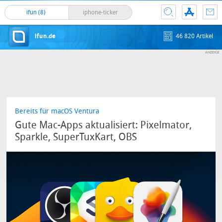
ifun (8)
iphone-ticker
ifun.de
46 820 Artikel
Bereits für macOS Ventura
Gute Mac-Apps aktualisiert: Pixelmator,
Sparkle, SuperTuxKart, OBS