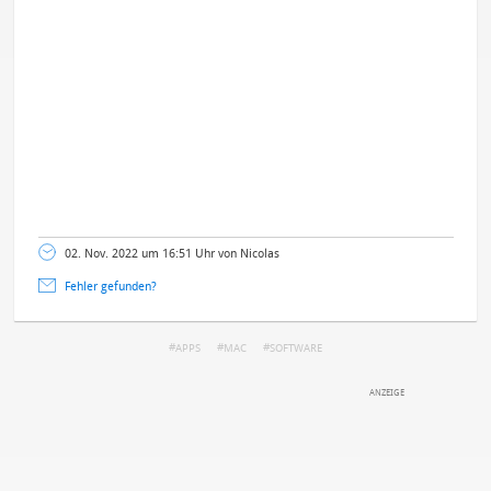
02. Nov. 2022 um 16:51 Uhr von Nicolas
Fehler gefunden?
APPS
MAC
SOFTWARE
DEINE ANMERKUNG ZUM ARTIKEL