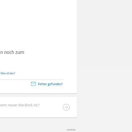
tan noch zum
.
Was ist das?
Fehler gefunden?
eim neuen MacBook Air?