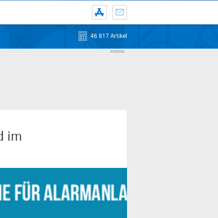
46 817 Artikel
d im