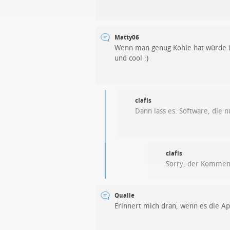
Matty06
Wenn man genug Kohle hat würde ic
und cool :)
clafis
Dann lass es. Software, die n
clafis
Sorry, der Komment
Qualle
Erinnert mich dran, wenn es die App