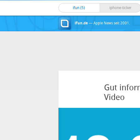
ifun (5)
iphone-ticker
ifun.de
— Apple News seit 2001.
Gut infor
Video