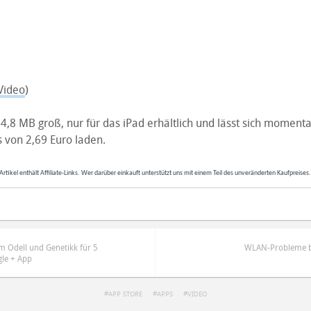
Video
)
 4,8 MB groß, nur für das iPad erhältlich und lässt sich momen
 von 2,69 Euro laden.
Artikel enthält Affiliate-Links. Wer darüber einkauft unterstützt uns mit einem Teil des unveränderten Kaufpreises
m Odell und Genetikk für 5
WLAN-Probleme b
gle + App
APP STORE
APPS
VIDEO