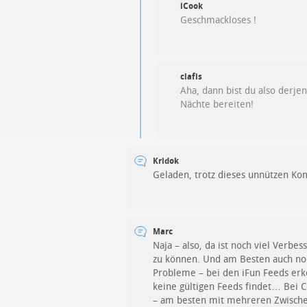
iCook
Geschmackloses !
clafis
Aha, dann bist du also derje
Nächte bereiten!
Kridok
Geladen, trotz dieses unnützen K
Marc
Naja – also, da ist noch viel Verbe
zu können. Und am Besten auch noc
Probleme – bei den iFun Feeds erke
keine gültigen Feeds findet… Bei 
– am besten mit mehreren Zwische