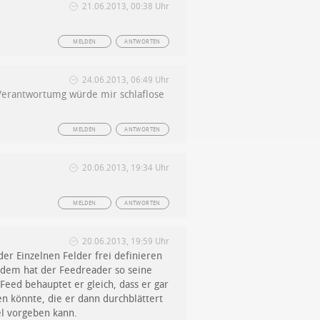
21.06.2013, 00:38 Uhr
MELDEN
ANTWORTEN
24.06.2013, 06:49 Uhr
l Verantwortumg würde mir schlaflose
MELDEN
ANTWORTEN
20.06.2013, 19:34 Uhr
MELDEN
ANTWORTEN
20.06.2013, 19:59 Uhr
der Einzelnen Felder frei definieren
rdem hat der Feedreader so seine
eed behauptet er gleich, dass er gar
n könnte, die er dann durchblättert
l vorgeben kann.