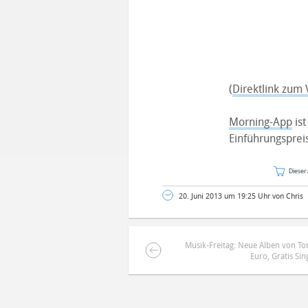
(
Direktlink zum 
Morning-App
ist
Einführungspreis
Dieser 
20. Juni 2013 um 19:25 Uhr von Chris
Musik-Freitag: Neue Alben von To
Euro, Gratis Sin
DEINE ANMERKUNG ZUM ARTIKEL