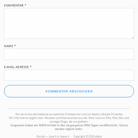
KOMMENTAR
*
NAME
*
E-MAIL-ADRESSE
*
ifun.de ist das dienstälteste europäische Onlineportal rund um Apples Lifestyle-Produkte.
Wir informieren täglich über Aktuelles und Interessantes aus der Welt rund um iPad, iPod, Mac und
sonstige Dinge, die uns gefallen.
Insgesamt haben wir 46830 Artikel in den vergangenen 9056 Tagen veröffentlicht. Und es
werden täglich mehr.
ifun.de — Love it or leave it · Copyright © 2026 aketo