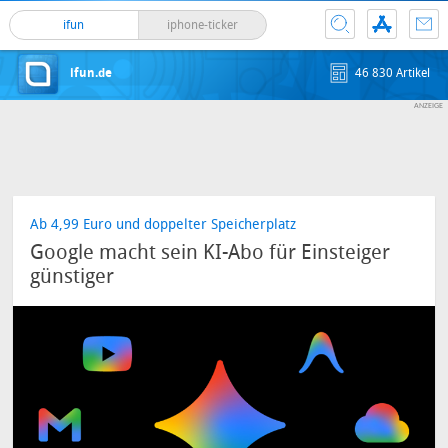
ifun
iphone-ticker
ifun.de
46 830 Artikel
Ab 4,99 Euro und doppelter Speicherplatz
Google macht sein KI-Abo für Einsteiger
günstiger