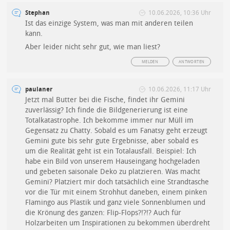
Stephan
10.06.2026, 10:36 Uhr
Ist das einzige System, was man mit anderen teilen
kann.
Aber leider nicht sehr gut, wie man liest?
MELDEN
ANTWORTEN
paulaner
10.06.2026, 11:17 Uhr
Jetzt mal Butter bei die Fische, findet ihr Gemini
zuverlässig? Ich finde die Bildgenerierung ist eine
Totalkatastrophe. Ich bekomme immer nur Müll im
Gegensatz zu Chatty. Sobald es um Fanatsy geht erzeugt
Gemini gute bis sehr gute Ergebnisse, aber sobald es
um die Realität geht ist ein Totalausfall. Beispiel: Ich
habe ein Bild von unserem Hauseingang hochgeladen
und gebeten saisonale Deko zu platzieren. Was macht
Gemini? Platziert mir doch tatsächlich eine Strandtasche
vor die Tür mit einem Strohhut daneben, einem pinken
Flamingo aus Plastik und ganz viele Sonnenblumen und
die Krönung des ganzen: Flip-Flops?!?!? Auch für
Holzarbeiten um Inspirationen zu bekommen überdreht