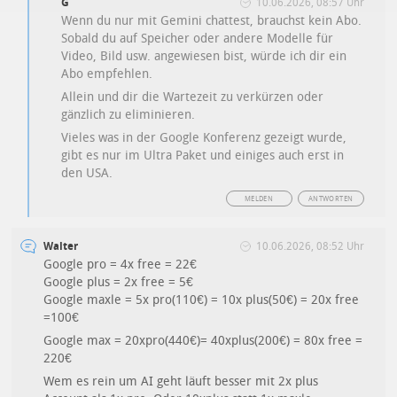
G
10.06.2026, 08:57 Uhr
Wenn du nur mit Gemini chattest, brauchst kein Abo.
Sobald du auf Speicher oder andere Modelle für
Video, Bild usw. angewiesen bist, würde ich dir ein
Abo empfehlen.
Allein und dir die Wartezeit zu verkürzen oder
gänzlich zu eliminieren.
Vieles was in der Google Konferenz gezeigt wurde,
gibt es nur im Ultra Paket und einiges auch erst in
den USA.
MELDEN
ANTWORTEN
Walter
10.06.2026, 08:52 Uhr
Google pro = 4x free = 22€
Google plus = 2x free = 5€
Google maxle = 5x pro(110€) = 10x plus(50€) = 20x free
=100€
Google max = 20xpro(440€)= 40xplus(200€) = 80x free =
220€
Wem es rein um AI geht läuft besser mit 2x plus