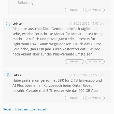
Belastung.
MELDEN
ANTWORTEN
Lobito
10.06.2026, 15:07 Uhr
Ich nutze ausschließlich Gemini mehrfach täglich und
sehe, welche Fortschritte Monat für Monat diese Lösung
macht. Beruflich und privat (Mietrecht , Presets für
Lightroom usw ) kaum wegzudenken. Da ich das 10 Pro
Fold habe, gab’s ein Jahr AIPro kostenfrei dazu. Würde
nach Ablauf aber auf die Plus-Variante umsteigen.
MELDEN
ANTWORTEN
Lukas
11.06.2026, 14:57 Uhr
Habe gestern umgerechnet 38€ für 2 TB Jahresabo und
AI Plus über einen Kurzbesuch beim Onkel Recep
bezahlt. Gerade mal 5 TL teurer wie das 400 GB Abo.
MELDEN
ANTWORTEN
Redet mit. Seid nett zueinander!