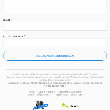
NAME
*
E-MAIL-ADRESSE
*
ifun.de ist das dienstälteste europäische Onlineportal rund um Apples Lifestyle-Produkte.
Wir informieren täglich über Aktuelles und Interessantes aus der Welt rund um iPad, iPod, Mac und
sonstige Dinge, die uns gefallen.
Insgesamt haben wir 46830 Artikel in den vergangenen 9055 Tagen veröffentlicht. Und es
werden täglich mehr.
ifun.de — Love it or leave it · Copyright © 2026 aketo
GmbH ·
Impressum
·
·
Datenschutz
·
Safari-Push