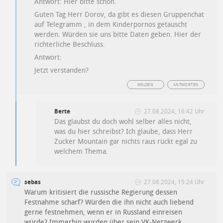
Antwort: Hier bitte schön.
Guten Tag Herr Dorov, da gibt es diesen Gruppenchat
auf Telegramm , in dem Kinderpornos getauscht
werden. Würden sie uns bitte Daten geben. Hier der
richterliche Beschluss.
Antwort:
Jetzt verstanden?
MELDEN
ANTWORTEN
Berte
27.08.2024, 16:42 Uhr
Das glaubst du doch wohl selber alles nicht,
was du hier schreibst? Ich glaube, dass Herr
Zucker Mountain gar nichts raus rückt egal zu
welchem Thema.
sebas
27.08.2024, 15:24 Uhr
Warum kritisiert die russische Regierung dessen
Festnahme scharf? Würden die ihn nicht auch liebend
gerne festnehmen, wenn er in Russland einreisen
würde? Immerhin wurden über sein VK-Netzwerk