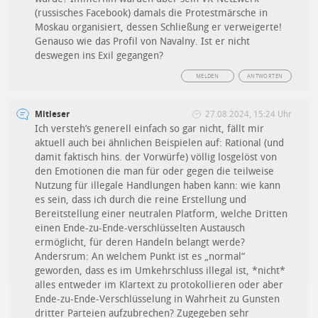
(russisches Facebook) damals die Protestmärsche in
Moskau organisiert, dessen Schließung er verweigerte!
Genauso wie das Profil von Navalny. Ist er nicht
deswegen ins Exil gegangen?
MELDEN
ANTWORTEN
Mitleser
27.08.2024, 15:24 Uhr
Ich versteh’s generell einfach so gar nicht, fällt mir
aktuell auch bei ähnlichen Beispielen auf: Rational (und
damit faktisch hins. der Vorwürfe) völlig losgelöst von
den Emotionen die man für oder gegen die teilweise
Nutzung für illegale Handlungen haben kann: wie kann
es sein, dass ich durch die reine Erstellung und
Bereitstellung einer neutralen Platform, welche Dritten
einen Ende-zu-Ende-verschlüsselten Austausch
ermöglicht, für deren Handeln belangt werde?
Andersrum: An welchem Punkt ist es „normal“
geworden, dass es im Umkehrschluss illegal ist, *nicht*
alles entweder im Klartext zu protokollieren oder aber
Ende-zu-Ende-Verschlüsselung in Wahrheit zu Gunsten
dritter Parteien aufzubrechen? Zugegeben sehr