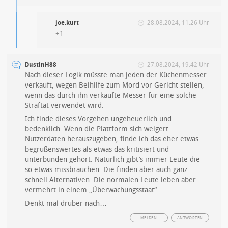
joe.kurt
28.08.2024, 11:26 Uhr
+1
DustinH88
27.08.2024, 19:42 Uhr
Nach dieser Logik müsste man jeden der Küchenmesser
verkauft, wegen Beihilfe zum Mord vor Gericht stellen,
wenn das durch ihn verkaufte Messer für eine solche
Straftat verwendet wird.
Ich finde dieses Vorgehen ungeheuerlich und
bedenklich. Wenn die Plattform sich weigert
Nutzerdaten herauszugeben, finde ich das eher etwas
begrüßenswertes als etwas das kritisiert und
unterbunden gehört. Natürlich gibt’s immer Leute die
so etwas missbrauchen. Die finden aber auch ganz
schnell Alternativen. Die normalen Leute leben aber
vermehrt in einem „Überwachungsstaat“.
Denkt mal drüber nach…
MELDEN
ANTWORTEN