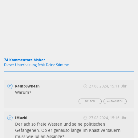
Mit Absendung stimmst du unseren
Datenschutzbestimmungen
zu
74 Kommentare bisher.
Dieser Unterhaltung fehlt Deine Stimme.
R4inb0wD4sh
27.08.2024, 15:11 Uhr
Warum?
MELDEN
ANTWORTEN
iMuckl
27.08.2024, 15:16 Uhr
Der ach so freie Westen und seine politischen
Gefangenen. Ob er genauso lange im Knast versauern
muss wie Julian Assange?