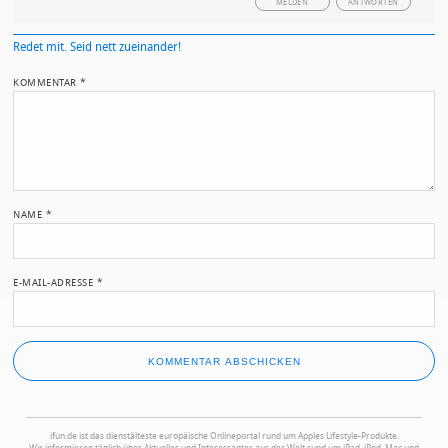
MELDEN
ANTWORTEN
Redet mit. Seid nett zueinander!
KOMMENTAR
*
NAME
*
E-MAIL-ADRESSE
*
ifun.de ist das dienstälteste europäische Onlineportal rund um Apples Lifestyle-Produkte.