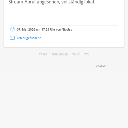
Stream-Abruf abgesehen, vollständig lokal.
07. Mai 2026 um 17:55 Uhr von Nicolas
Fehler gefunden?
APPS
FERNSEHEN
MAC
TV
DEINE ANMERKUNG ZUM ARTIKEL
Mit Absendung stimmst du unseren
Datenschutzbestimmungen
zu