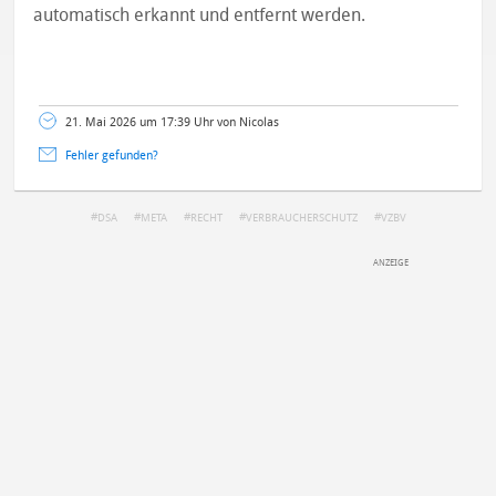
automatisch erkannt und entfernt werden.
21. Mai 2026 um 17:39 Uhr von Nicolas
Fehler gefunden?
DSA
META
RECHT
VERBRAUCHERSCHUTZ
VZBV
DEINE ANMERKUNG ZUM ARTIKEL
Mit Absendung stimmst du unseren
Datenschutzbestimmungen
zu