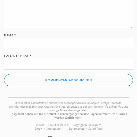
NAME
*
E-MAIL-ADRESSE
*
ifun.de ist das dienstälteste europäische Onlineportal rund um Apples Lifestyle-Produkte.
Wir informieren täglich über Aktuelles und Interessantes aus der Welt rund um iPad, iPod, Mac und
sonstige Dinge, die uns gefallen.
Insgesamt haben wir 46830 Artikel in den vergangenen 9054 Tagen veröffentlicht. Und es
werden täglich mehr.
ifun.de — Love it or leave it · Copyright © 2026 aketo
GmbH ·
Impressum
·
·
Datenschutz
·
Safari-Push