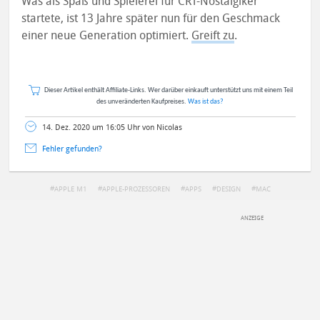
Was als Spaß und Spielerei für CRT-Nostalgiker
startete, ist 13 Jahre später nun für den Geschmack
einer neue Generation optimiert.
Greift zu
.
Dieser Artikel enthält Affiliate-Links. Wer darüber einkauft unterstützt uns mit einem Teil
des unveränderten Kaufpreises.
Was ist das?
14. Dez. 2020 um 16:05 Uhr von Nicolas
Fehler gefunden?
APPLE M1
APPLE-PROZESSOREN
APPS
DESIGN
MAC
DEINE ANMERKUNG ZUM ARTIKEL
Mit Absendung stimmst du unseren