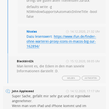
bringt die guten alten Titelleisten zurück:
defaults write -g
NSWindowSupportsAutomaticInlineTitle -bool
false
Nicolas
14.12.2020, 21:32 Uhr
Dazu lesenswert:
https://www.ifun.de/finder-
ohne-warterei-proxy-icons-in-macos-big-sur-
162894/
Blackbird2k
15.12.2020, 08:05 Uhr
Man kennt es, die Ecken in den man soviele
Informationen darstellt :D.
MELDEN
ANTWORTEN
John Appleseed
14.12.2020, 17:17 Uhr
Super Sache, gefällt mir sehr gut und ist irgendwie
angenehmer.
Wenn man vom iPad und iPhone kommt und im