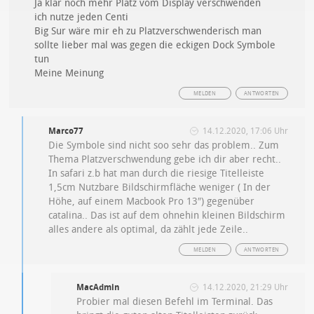
Ja klar noch mehr Platz vom Display verschwenden
ich nutze jeden Centi
Big Sur wäre mir eh zu Platzverschwenderisch man
sollte lieber mal was gegen die eckigen Dock Symbole
tun
Meine Meinung
MELDEN
ANTWORTEN
Marco77
14.12.2020, 17:06 Uhr
Die Symbole sind nicht soo sehr das problem.. Zum
Thema Platzverschwendung gebe ich dir aber recht..
In safari z.b hat man durch die riesige Titelleiste
1,5cm Nutzbare Bildschirmfläche weniger ( In der
Höhe, auf einem Macbook Pro 13″) gegenüber
catalina.. Das ist auf dem ohnehin kleinen Bildschirm
alles andere als optimal, da zählt jede Zeile..
MELDEN
ANTWORTEN
MacAdmin
14.12.2020, 21:29 Uhr
Probier mal diesen Befehl im Terminal. Das