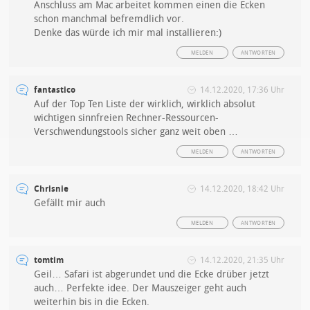
Anschluss am Mac arbeitet kommen einen die Ecken
schon manchmal befremdlich vor.
Denke das würde ich mir mal installieren:)
MELDEN
ANTWORTEN
fantastico
14.12.2020, 17:36 Uhr
Auf der Top Ten Liste der wirklich, wirklich absolut
wichtigen sinnfreien Rechner-Ressourcen-
Verschwendungstools sicher ganz weit oben …
MELDEN
ANTWORTEN
Chrisnie
14.12.2020, 18:42 Uhr
Gefällt mir auch
MELDEN
ANTWORTEN
tomtim
14.12.2020, 21:35 Uhr
Geil… Safari ist abgerundet und die Ecke drüber jetzt
auch… Perfekte idee. Der Mauszeiger geht auch
weiterhin bis in die Ecken.