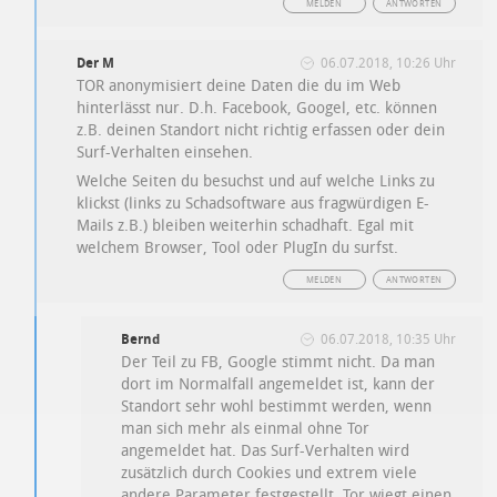
MELDEN
ANTWORTEN
Der M
06.07.2018, 10:26 Uhr
TOR anonymisiert deine Daten die du im Web
hinterlässt nur. D.h. Facebook, Googel, etc. können
z.B. deinen Standort nicht richtig erfassen oder dein
Surf-Verhalten einsehen.
Welche Seiten du besuchst und auf welche Links zu
klickst (links zu Schadsoftware aus fragwürdigen E-
Mails z.B.) bleiben weiterhin schadhaft. Egal mit
welchem Browser, Tool oder PlugIn du surfst.
MELDEN
ANTWORTEN
Bernd
06.07.2018, 10:35 Uhr
Der Teil zu FB, Google stimmt nicht. Da man
dort im Normalfall angemeldet ist, kann der
Standort sehr wohl bestimmt werden, wenn
man sich mehr als einmal ohne Tor
angemeldet hat. Das Surf-Verhalten wird
zusätzlich durch Cookies und extrem viele
andere Parameter festgestellt. Tor wiegt einen