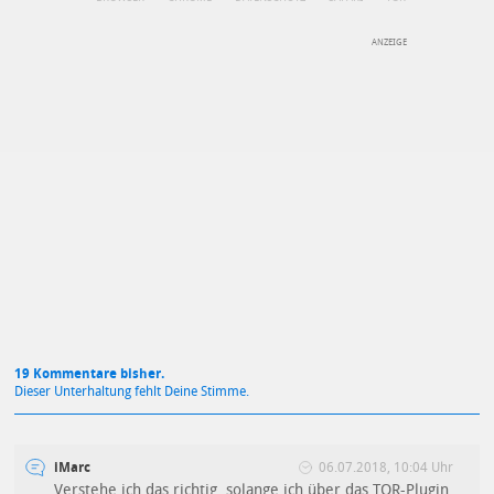
DEINE ANMERKUNG ZUM ARTIKEL
Mit Absendung stimmst du unseren
Datenschutzbestimmungen
zu
19 Kommentare bisher.
Dieser Unterhaltung fehlt Deine Stimme.
iMarc
06.07.2018, 10:04 Uhr
Verstehe ich das richtig, solange ich über das TOR-Plugin