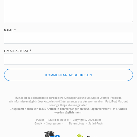
NAME
*
E-MAIL-ADRESSE
*
ifun.de ist das dienstälteste europäische Onlineportal rund um Apples Lifestyle-Produkte.
Wir informieren täglich über Aktuelles und Interessantes aus der Welt rund um iPad, iPod, Mac und
sonstige Dinge, die uns gefallen.
Insgesamt haben wir 46830 Artikel in den vergangenen 9055 Tagen veröffentlicht. Und es
werden täglich mehr.
ifun.de — Love it or leave it · Copyright © 2026 aketo
GmbH ·
Impressum
·
·
Datenschutz
·
Safari-Push