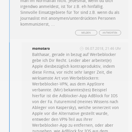
man im Normalfall nicht. Jedesmal, wenn du dich
irgendwo anmeldest, ist Tor z.B. eh hinfällig.
Sinnvolle Einsatzgebiete für Tor sind z.B. wenn du als
Journaslist mit anonymen/unterdrückten Personen
kommunizierst, …
MELDEN
ANTWORTEN
momotaro
06.07.2018, 21:46 Uhr
Balthasar, gerade in bezug auf Werbeblocker
gebe ich Dir Recht. Leider aber arbeitet(e)
Apple diesbezüglich kontraproduktiv, indem
diese Firma, vor nicht sehr langer Zeit, die
wirksamste Art von Werbeblockern:
Werbeblocker-VPN, aus dem AppStore
verbannte. (Mir) bekanntes(tes) Beispiel
hierfür ist die Adblocker-App AdBlock for IOS
von der Fa. Futuremind (meines Wissens nach
Ableger von Kaspersky), welche seinerzeit von
Apple vor die Alternative gestellt wurde,
entweder den VPN-Teil aus ihrer
Werbeblocker-App zu entfernen, oder aber
zuzusehen, wie AdBlock for IOS aus dem