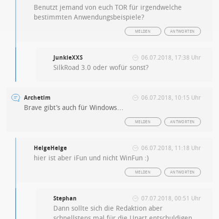
Benutzt jemand von euch TOR für irgendwelche
bestimmten Anwendungsbeispiele?
MELDEN
ANTWORTEN
JunkieXXS
06.07.2018, 17:38 Uhr
SilkRoad 3.0 oder wofür sonst?
Archetim
06.07.2018, 10:15 Uhr
Brave gibt’s auch für Windows…
MELDEN
ANTWORTEN
HelgeHelge
06.07.2018, 11:18 Uhr
hier ist aber iFun und nicht WinFun :)
MELDEN
ANTWORTEN
Stephan
07.07.2018, 00:51 Uhr
Dann sollte sich die Redaktion aber
schnellstens mal für die Unart entschuldigen,