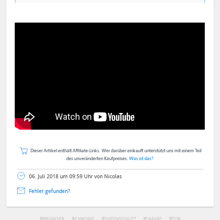
Dieser Artikel enthält Affiliate-Links. Wer darüber einkauft unterstützt uns mit einem Teil
des unveränderten Kaufpreises.
Was ist das?
06. Juli 2018 um 09:59 Uhr von Nicolas
Fehler gefunden?
BROWSER
CHROME
DATENSCHUTZ
SAFARI
TOR