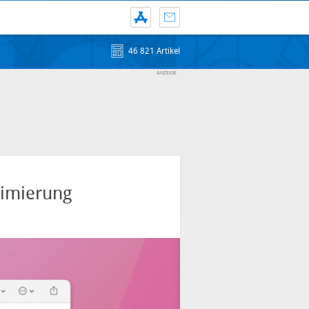
46 821 Artikel
timierung