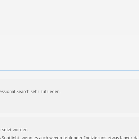
fessional Search sehr zufrieden.
ersetzt worden.
s Spotlight, wenn es auch wegen fehlender Indizierung etwas länger da