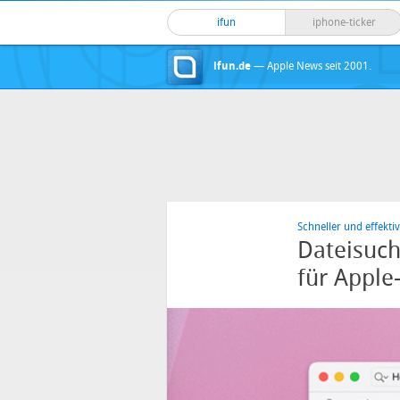
ifun
iphone-ticker
ifun.de
— Apple News seit 2001.
Schneller und effektiv
Dateisuch
für Apple