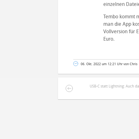
einzelnen Datei
Tembo kommt mit
man die App kos
Vollversion für 
Euro.
06. Okt. 2022 um 12:21 Uhr von Chris
USB-C statt Lightning: Auch da
DEINE ANMERKUNG ZUM ARTIKEL
Mit Absendung stimmst du unse