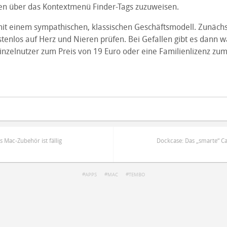
en über das Kontextmenü Finder-Tags zuzuweisen.
 einem sympathischen, klassischen Geschäftsmodell. Zunächs
tenlos auf Herz und Nieren prüfen. Bei Gefallen gibt es dann w
Einzelnutzer zum Preis von 19 Euro oder eine Familienlizenz zum
s Mac-Zubehör ist fällig
Dockcase: Das „smarte“ Ca
APPS
MAC
TEMBO
ren
Datenschutzbestimmungen
zu