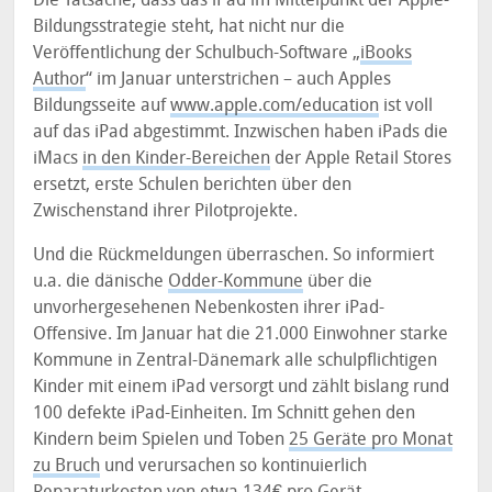
Bildungsstrategie steht, hat nicht nur die
Veröffentlichung der Schulbuch-Software „
iBooks
Author
“ im Januar unterstrichen – auch Apples
Bildungsseite auf
www.apple.com/education
ist voll
auf das iPad abgestimmt. Inzwischen haben iPads die
iMacs
in den Kinder-Bereichen
der Apple Retail Stores
ersetzt, erste Schulen berichten über den
Zwischenstand ihrer Pilotprojekte.
Und die Rückmeldungen überraschen. So informiert
u.a. die dänische
Odder-Kommune
über die
unvorhergesehenen Nebenkosten ihrer iPad-
Offensive. Im Januar hat die 21.000 Einwohner starke
Kommune in Zentral-Dänemark alle schulpflichtigen
Kinder mit einem iPad versorgt und zählt bislang rund
100 defekte iPad-Einheiten. Im Schnitt gehen den
Kindern beim Spielen und Toben
25 Geräte pro Monat
zu Bruch
und verursachen so kontinuierlich
Reparaturkosten von etwa 134€ pro Gerät.