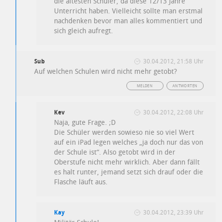
die ältesten Schüler, da diese 12/13 Jahre
Unterricht haben. Vielleicht sollte man erstmal
nachdenken bevor man alles kommentiert und
sich gleich aufregt.
Sub
30.04.2012, 21:58 Uhr
Auf welchen Schulen wird nicht mehr getobt?
MELDEN
ANTWORTEN
Kev
30.04.2012, 22:08 Uhr
Naja, gute Frage. ;D
Die Schüler werden sowieso nie so viel Wert
auf ein iPad legen welches „ja doch nur das von
der Schule ist“. Also getobt wird in der
Oberstufe nicht mehr wirklich. Aber dann fällt
es halt runter, jemand setzt sich drauf oder die
Flasche läuft aus.
Kay
30.04.2012, 23:39 Uhr