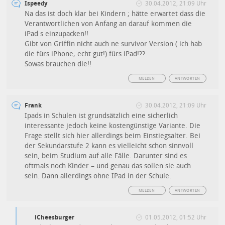
Ispeedy
30.04.2012, 21:09 Uhr
Na das ist doch klar bei Kindern ; hätte erwartet dass die
Verantwortlichen von Anfang an darauf kommen die
iPad s einzupacken!!
Gibt von Griffin nicht auch ne survivor Version ( ich hab
die fürs iPhone; echt gut!) fürs iPad!??
Sowas brauchen die!!
MELDEN
ANTWORTEN
Frank
30.04.2012, 21:09 Uhr
Ipads in Schulen ist grundsätzlich eine sicherlich
interessante jedoch keine kostengünstige Variante. Die
Frage stellt sich hier allerdings beim Einstiegsalter. Bei
der Sekundarstufe 2 kann es vielleicht schon sinnvoll
sein, beim Studium auf alle Fälle. Darunter sind es
oftmals noch Kinder – und genau das sollen sie auch
sein. Dann allerdings ohne IPad in der Schule.
MELDEN
ANTWORTEN
iCheesburger
01.05.2012, 01:52 Uhr