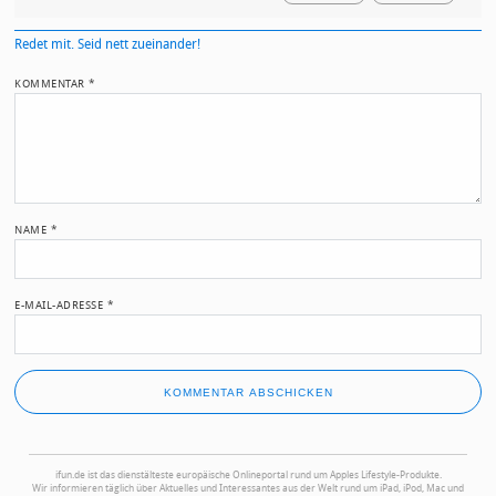
Redet mit. Seid nett zueinander!
KOMMENTAR
*
NAME
*
E-MAIL-ADRESSE
*
ifun.de ist das dienstälteste europäische Onlineportal rund um Apples Lifestyle-Produkte.
Wir informieren täglich über Aktuelles und Interessantes aus der Welt rund um iPad, iPod, Mac und