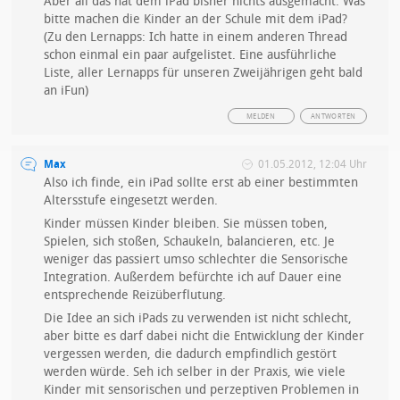
Aber all das hat dem iPad bisher nichts ausgemacht. Was
bitte machen die Kinder an der Schule mit dem iPad?
(Zu den Lernapps: Ich hatte in einem anderen Thread
schon einmal ein paar aufgelistet. Eine ausführliche
Liste, aller Lernapps für unseren Zweijährigen geht bald
an iFun)
MELDEN
ANTWORTEN
Max
01.05.2012, 12:04 Uhr
Also ich finde, ein iPad sollte erst ab einer bestimmten
Altersstufe eingesetzt werden.
Kinder müssen Kinder bleiben. Sie müssen toben,
Spielen, sich stoßen, Schaukeln, balancieren, etc. Je
weniger das passiert umso schlechter die Sensorische
Integration. Außerdem befürchte ich auf Dauer eine
entsprechende Reizüberflutung.
Die Idee an sich iPads zu verwenden ist nicht schlecht,
aber bitte es darf dabei nicht die Entwicklung der Kinder
vergessen werden, die dadurch empfindlich gestört
werden würde. Seh ich selber in der Praxis, wie viele
Kinder mit sensorischen und perzeptiven Problemen in