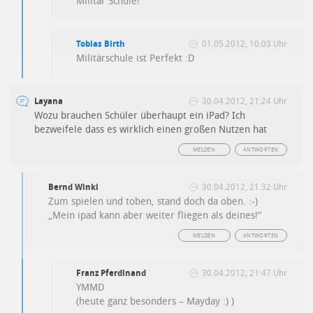
Militär Schule!
Tobias Birth
01.05.2012, 10:03 Uhr
Militärschule ist Perfekt :D
Layana
30.04.2012, 21:24 Uhr
Wozu brauchen Schüler überhaupt ein iPad? Ich
bezweifele dass es wirklich einen großen Nutzen hat
MELDEN
ANTWORTEN
Bernd Winki
30.04.2012, 21:32 Uhr
Zum spielen und toben, stand doch da oben. :-)
„Mein ipad kann aber weiter fliegen als deines!“
MELDEN
ANTWORTEN
Franz Pferdinand
30.04.2012, 21:47 Uhr
YMMD
(heute ganz besonders – Mayday :) )