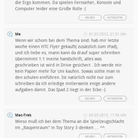
die Ergo kommen. Da spielen Fernseher, Konsole und
Computer leider eine Große Rolle :(
MELDEN
ANTWORTEN
Me
01.05.2012, 21:51 Uhr
Wenn wir schom bei dem Thema sind: hab mir letzte
woche einen HTC Flyer gekauft( zusätzlich zum iPad),
und ich liebe es, mann kann da drauf super schreiben
übernimmt 1:1 meine handschrift, alles was
geschrieben ist wird in Drive gesichert . Ich werde mir
kein Papier mehr für Uni kaufen. Sowas sollte man in
den schulen einführen. Ist natürlich nicht nur zum
schreiben da ich erledige mitlerweile enige andere
aufgaben damit. Das Ipad 2 liegt in der Ecke:-)
MELDEN
ANTWORTEN
Mac-Trek
02.05.2012, 11:56 Uhr
Wieso muß ich bei dem Thema an die Spielzeugschlacht
im „Raupenraum“ in Toy Story 3 denken … ^^
MELDEN
ANTWORTEN