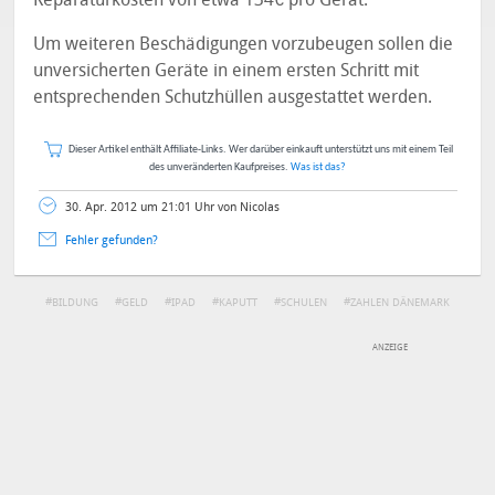
Um weiteren Beschädigungen vorzubeugen sollen die
unversicherten Geräte in einem ersten Schritt mit
entsprechenden Schutzhüllen ausgestattet werden.
Dieser Artikel enthält Affiliate-Links. Wer darüber einkauft unterstützt uns mit einem Teil
des unveränderten Kaufpreises.
Was ist das?
30. Apr. 2012 um 21:01 Uhr von Nicolas
Fehler gefunden?
BILDUNG
GELD
IPAD
KAPUTT
SCHULEN
ZAHLEN DÄNEMARK
DEINE ANMERKUNG ZUM ARTIKEL