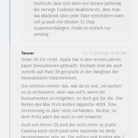
Vielleicht lässt sich dann mit diesen Jailbreak
die nervige Funktion deaktivieren, dass man
das Macbook über jede Taste einschalten kann
soll ja auch mit diesem T2 Chip
zusammenhängen. Finde es einfach nur
unnötig.
Tanner
11.03.2020, 12:48 Uhr
Gebe ich Dir recht. Apple hat in den letzten Jahren
kaum Innovationen gebracht. Deshalb sind die auch
zurecht auf Platz 39 gerutscht in der Rangliste der
innovativsten Unternehmen.
Die nehmen immer das, was da ist und „versuchen“
es zu verbessern. Aber was soll’s, wenn die
Konsumenten so mitgehen, ist doch gut für die. Die
Rollen des Mac Pro’s kosten läppische 400$. Eine
Arretierung ist aber nicht vorhanden. Na klar, zu
dem Preis wäre das auch zu viel erwartet.
Auch mit ihrem OS sind die nicht mehr so pralle:
Catalina kotzt mich (und viele tausende im Web)
beispielsweise sehr an. Die sollten mal künftig alle 2