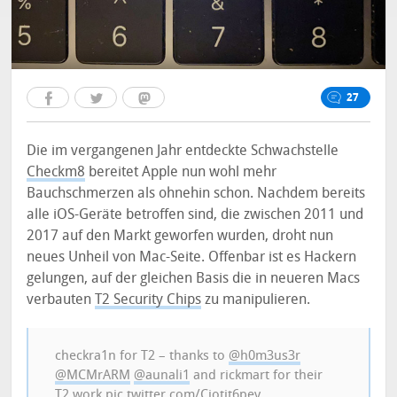
27
Die im vergangenen Jahr entdeckte Schwachstelle
Checkm8
bereitet Apple nun wohl mehr
Bauchschmerzen als ohnehin schon. Nachdem bereits
alle iOS-Geräte betroffen sind, die zwischen 2011 und
2017 auf den Markt geworfen wurden, droht nun
neues Unheil von Mac-Seite. Offenbar ist es Hackern
gelungen, auf der gleichen Basis die in neueren Macs
verbauten
T2 Security Chips
zu manipulieren.
checkra1n for T2 – thanks to
@h0m3us3r
@MCMrARM
@aunali1
and rickmart for their
T2 work
pic.twitter.com/Ciotit6pev