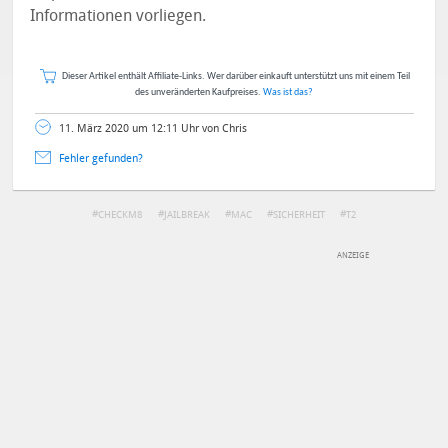
Informationen vorliegen.
Dieser Artikel enthält Affiliate-Links. Wer darüber einkauft unterstützt uns mit einem Teil
des unveränderten Kaufpreises.
Was ist das?
11. März 2020 um 12:11 Uhr von Chris
Fehler gefunden?
CHECKM8
JAILBREAK
MAC
SICHERHEIT
T2
DEINE ANMERKUNG ZUM ARTIKEL
Mit Absendung stimmst du unseren
Datenschutzbestimmungen
zu