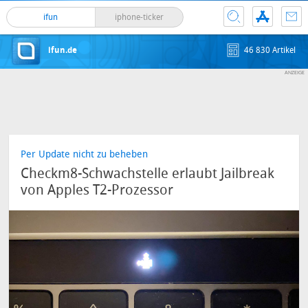
ifun
iphone-ticker
ifun.de
46 830 Artikel
Per Update nicht zu beheben
Checkm8-Schwachstelle erlaubt Jailbreak
von Apples T2-Prozessor