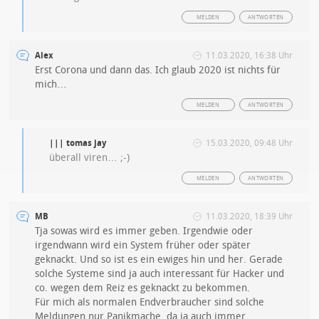
MELDEN
ANTWORTEN
Alex
11.03.2020, 16:38 Uhr
Erst Corona und dann das. Ich glaub 2020 ist nichts für
mich…
MELDEN
ANTWORTEN
||| tomas jay
15.03.2020, 09:48 Uhr
überall viren… ;-)
MELDEN
ANTWORTEN
MB
11.03.2020, 18:39 Uhr
Tja sowas wird es immer geben. Irgendwie oder
irgendwann wird ein System früher oder später
geknackt. Und so ist es ein ewiges hin und her. Gerade
solche Systeme sind ja auch interessant für Hacker und
co. wegen dem Reiz es geknackt zu bekommen.
Für mich als normalen Endverbraucher sind solche
Meldungen nur Panikmache, da ja auch immer