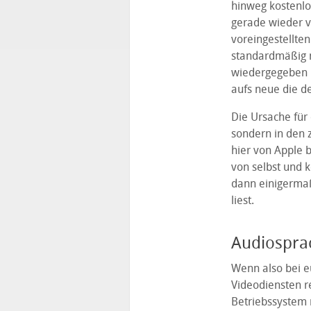
hinweg kostenlo
gerade wieder v
voreingestellte
standardmäßig m
wiedergegeben u
aufs neue die de
Die Ursache für 
sondern in den 
hier von Apple b
von selbst und 
dann einigermaß
liest.
Audiospra
Wenn also bei e
Videodiensten re
Betriebssystem n