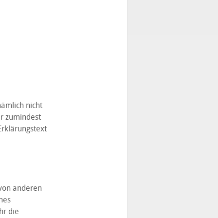
nämlich nicht
er zumindest
rklärungstext
 von anderen
ches
hr die