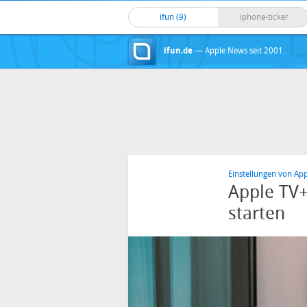
ifun (9)
iphone-ticker
ifun.de
— Apple News seit 2001.
Einstellungen von App
Apple TV+
starten