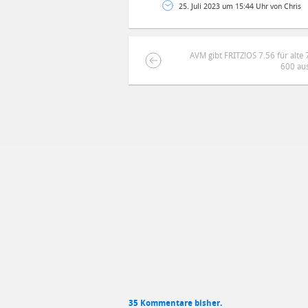
25. Juli 2023 um 15:44 Uhr von Chris
AVM gibt FRITZ!OS 7.56 für alt
600 au
DEINE ANMERKUNG ZUM ARTIKEL
Mit Absendung stimmst du unse
35 Kommentare bisher.