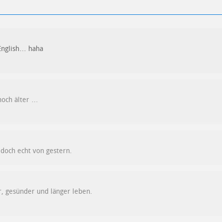
 English… haha
noch älter …
 doch echt von gestern.
r, gesünder und länger leben.