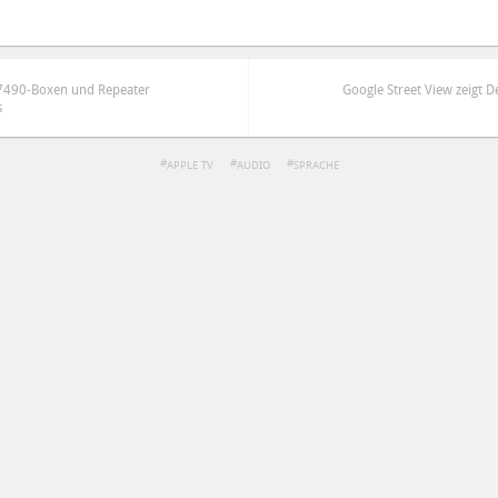
e 7490-Boxen und Repeater
Google Street View zeigt D
s
APPLE TV
AUDIO
SPRACHE
ren
Datenschutzbestimmungen
zu