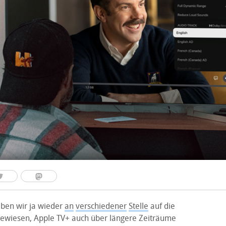
haben wir ja wieder
an
verschiedener
Stelle
auf die
gewiesen, Apple TV+ auch über längere Zeiträume