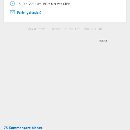
13. Feb. 2021 um 19:06 Uhr von Chris
Fehler gefunden?
APPLE STORE
CLICK UND COLLECT
GENIUS BAR
DEINE ANMERKUNG ZUM ARTIKEL
Mit Absendung stimmst du unseren
Datenschutzbestimmungen
zu
75 Kommentare bisher.