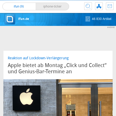
ifun (9)
iphone-ticker
ifun.de
46 830 Artikel
Reaktion auf Lockdown-Verlängerung
Apple bietet ab Montag „Click und Collect“
und Genius-Bar-Termine an