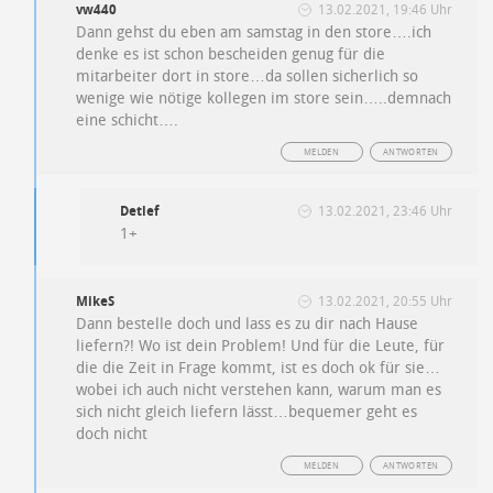
vw440
13.02.2021, 19:46 Uhr
Dann gehst du eben am samstag in den store….ich
denke es ist schon bescheiden genug für die
mitarbeiter dort in store…da sollen sicherlich so
wenige wie nötige kollegen im store sein…..demnach
eine schicht….
MELDEN
ANTWORTEN
Detlef
13.02.2021, 23:46 Uhr
1+
MikeS
13.02.2021, 20:55 Uhr
Dann bestelle doch und lass es zu dir nach Hause
liefern?! Wo ist dein Problem! Und für die Leute, für
die die Zeit in Frage kommt, ist es doch ok für sie…
wobei ich auch nicht verstehen kann, warum man es
sich nicht gleich liefern lässt…bequemer geht es
doch nicht
MELDEN
ANTWORTEN