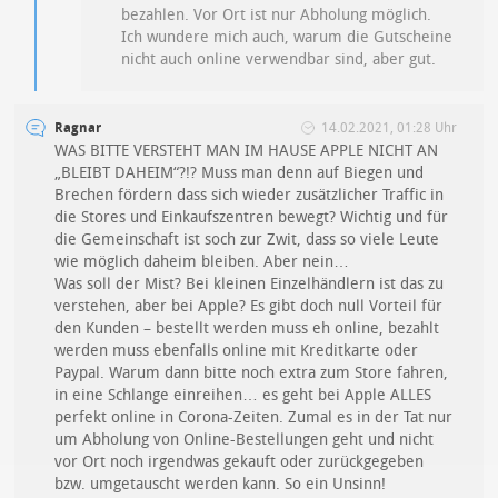
bezahlen. Vor Ort ist nur Abholung möglich.
Ich wundere mich auch, warum die Gutscheine
nicht auch online verwendbar sind, aber gut.
Ragnar
14.02.2021, 01:28 Uhr
WAS BITTE VERSTEHT MAN IM HAUSE APPLE NICHT AN
„BLEIBT DAHEIM“?!? Muss man denn auf Biegen und
Brechen fördern dass sich wieder zusätzlicher Traffic in
die Stores und Einkaufszentren bewegt? Wichtig und für
die Gemeinschaft ist soch zur Zwit, dass so viele Leute
wie möglich daheim bleiben. Aber nein…
Was soll der Mist? Bei kleinen Einzelhändlern ist das zu
verstehen, aber bei Apple? Es gibt doch null Vorteil für
den Kunden – bestellt werden muss eh online, bezahlt
werden muss ebenfalls online mit Kreditkarte oder
Paypal. Warum dann bitte noch extra zum Store fahren,
in eine Schlange einreihen… es geht bei Apple ALLES
perfekt online in Corona-Zeiten. Zumal es in der Tat nur
um Abholung von Online-Bestellungen geht und nicht
vor Ort noch irgendwas gekauft oder zurückgegeben
bzw. umgetauscht werden kann. So ein Unsinn!