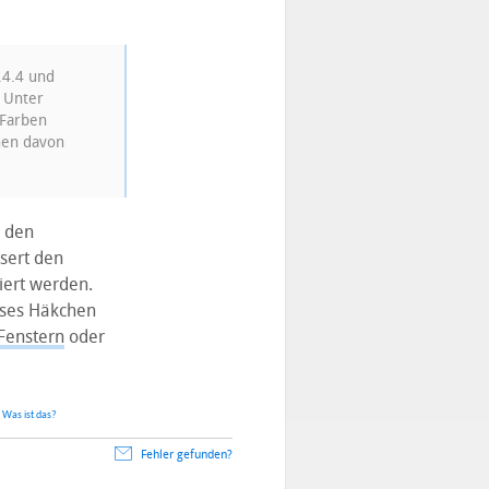
.4.4 und
 Unter
 Farben
nen davon
n den
sert den
iert werden.
eses Häkchen
-Fenstern
oder
.
Was ist das?
Fehler gefunden?