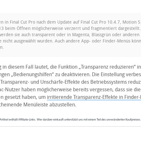
 in Final Cut Pro nach dem Update auf Final Cut Pro 10.4.7, Motion 5
13 beim Öffnen möglicherweise verzerrt und fragmentiert dargestellt.
rden sie auch transparent oder in Magenta, Blassgrün oder anderen
ie nicht ausgewählt wurden. Auch andere App- oder Finder-Menüs kön
n.
 in diesem Fall lautet, die Funktion „Transparenz reduzieren“ i
ngen „Bedienungshilfen“ zu deaktivieren. Die Einstellung verbes
 Transparenz- und Unschärfe-Effekte des Betriebssystems reduz
c-Nutzer haben möglicherweise bereits vergessen, dass sie di
ren gesetzt haben, um
irritierende Transparenz-Effekte in Finder
cheinende Menüleiste abzustellen.
Artikel enthält Affiliate-Links. Wer darüber einkauft unterstützt uns mit einem Teil des unveränderten Kaufpreises