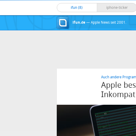
ifun (8)
iphone-ticker
ifun.de
— Apple News seit 2001.
Auch andere Program
Apple best
Inkompati