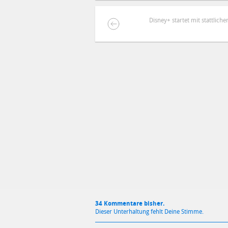
Disney+ startet mit stattlich
DEINE ANMERKUNG ZUM ARTIKEL
Mit Absendung stimmst du unse
34 Kommentare bisher.
Dieser Unterhaltung fehlt Deine Stimme.