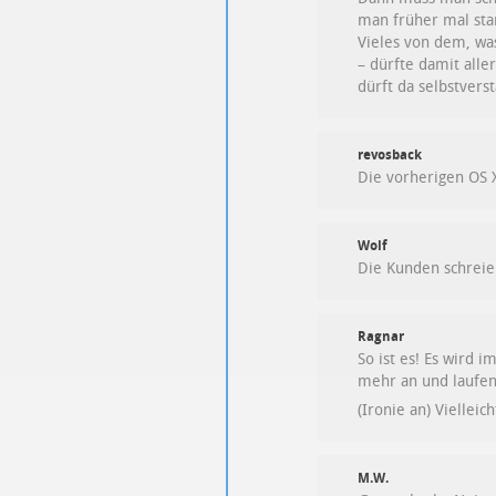
man früher mal sta
Vieles von dem, wa
– dürfte damit alle
dürft da selbstvers
revosback
Die vorherigen OS X
Wolf
Die Kunden schreie
Ragnar
So ist es! Es wird
mehr an und laufen
(Ironie an) Viellei
M.W.