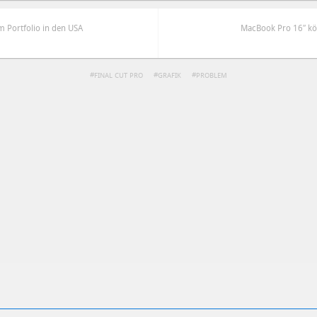
em Portfolio in den USA
MacBook Pro 16″ k
FINAL CUT PRO
GRAFIK
PROBLEM
ren
Datenschutzbestimmungen
zu