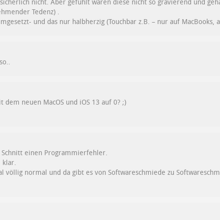
sicherlich nicht. Aber gefühlt waren diese nicht so gravierend und gehäu
nehmender Tedenz) .
umgesetzt- und das nur halbherzig (Touchbar z.B. – nur auf MacBooks, au
so..
it dem neuen MacOS und iOS 13 auf 0? ;)
m Schnitt einen Programmierfehler.
 klar.
mal völlig normal und da gibt es von Softwareschmiede zu Softwaresch