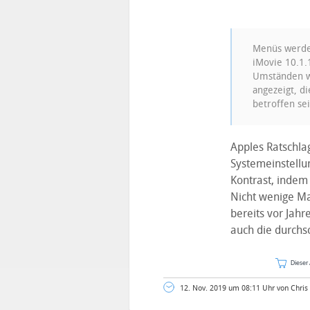
Menüs werden
iMovie 10.1.
Umständen we
angezeigt, d
betroffen sei
Apples Ratschlag
Systemeinstellu
Kontrast, indem
Nicht wenige Ma
bereits vor Jah
auch die durchs
Dieser 
12. Nov. 2019 um 08:11 Uhr von Chris