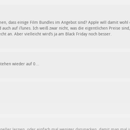
, dass einige Film Bundles im Angebot sind? Apple will damit wohl 
uch auf iTunes. Ich weiß zwar nicht, was die eigentlichen Preise sind,
cht an. Aber vielleicht wird’s ja am Black Friday noch besser.
stehen wieder auf 0…
eller lernen, oder einfach mal weniger dazupacken, damit man mal