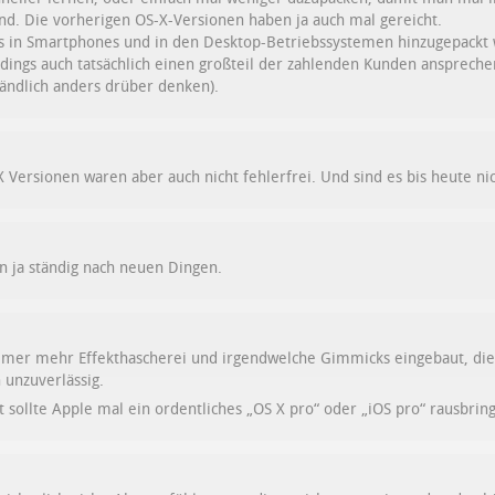
nd. Die vorherigen OS-X-Versionen haben ja auch mal gereicht.
s in Smartphones und in den Desktop-Betriebssystemen hinzugepackt wi
rdings auch tatsächlich einen großteil der zahlenden Kunden ansprechen
tändlich anders drüber denken).
 Versionen waren aber auch nicht fehlerfrei. Und sind es bis heute nic
n ja ständig nach neuen Dingen.
 immer mehr Effekthascherei und irgendwelche Gimmicks eingebaut, d
 unzuverlässig.
cht sollte Apple mal ein ordentliches „OS X pro“ oder „iOS pro“ rausbrin