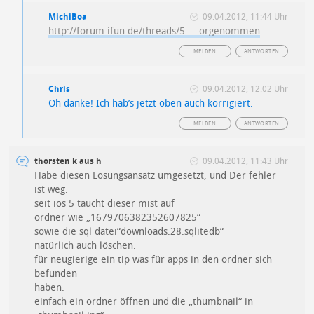
MichiBoa
09.04.2012, 11:44 Uhr
http://forum.ifun.de/threads/5.....orgenommen
………
MELDEN
ANTWORTEN
Chris
09.04.2012, 12:02 Uhr
Oh danke! Ich hab’s jetzt oben auch korrigiert.
MELDEN
ANTWORTEN
thorsten k aus h
09.04.2012, 11:43 Uhr
Habe diesen Lösungsansatz umgesetzt, und Der fehler
ist weg.
seit ios 5 taucht dieser mist auf
ordner wie „1679706382352607825“
sowie die sql datei“downloads.28.sqlitedb“
natürlich auch löschen.
für neugierige ein tip was für apps in den ordner sich
befunden
haben.
einfach ein ordner öffnen und die „thumbnail“ in