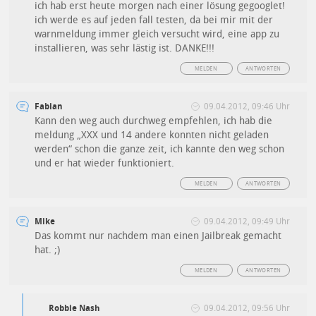
ich hab erst heute morgen nach einer lösung gegooglet!
ich werde es auf jeden fall testen, da bei mir mit der
warnmeldung immer gleich versucht wird, eine app zu
installieren, was sehr lästig ist. DANKE!!!
MELDEN
ANTWORTEN
Fabian
09.04.2012, 09:46 Uhr
Kann den weg auch durchweg empfehlen, ich hab die
meldung „XXX und 14 andere konnten nicht geladen
werden“ schon die ganze zeit, ich kannte den weg schon
und er hat wieder funktioniert.
MELDEN
ANTWORTEN
Mike
09.04.2012, 09:49 Uhr
Das kommt nur nachdem man einen Jailbreak gemacht
hat. ;)
MELDEN
ANTWORTEN
Robbie Nash
09.04.2012, 09:56 Uhr