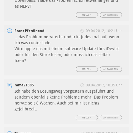
Downloads? Habe das Problem schon etwas länger und
es NERVT
MELDEN
ANTWORTEN
Franz Pferdinand
09.04.2012, 10:21 Uhr
…das Problem nervt echt und tritt jedes mal auf, wenn
ich was runter lade.
Wird apple das mit einem spftware Update fürs iDevice
oder für den Store lösen, oder muss ich das selber
fixen?
MELDEN
ANTWORTEN
rama21385
09.04.2012, 10:35 Uhr
Ich habe den Lösungsweg vorgestern ausgeführt und
seitdem ebenfalls keine Probleme mehr. Das Problem
nervte seit 8 Wochen. Auch bei mir ist nichts
gejailbrealt.
MELDEN
ANTWORTEN