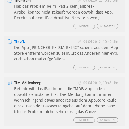
Thomasm
09.04.2012, 10:37 Uhr
Hab das Problem beim iPad 2 kein jailbreak
Artikel konnte nicht gekauft werden obwohl dass App.
Bereits auf dem iPad drauf ist. Nervt ein wenig
MELDEN
ANTWORTEN
Tino T.
09.04.2012, 10:40 Uhr
Die App „PRINCE OF PERSIA RETRO“ scheint aus dem App
Store entfernt worden zu sein. Ist das Anderen hier evtl.
auch schon mal aufgefallen?
MELDEN
ANTWORTEN
Tim Möllenberg
09.04.2012, 10:48 Uhr
Bei mir will das iPad immer die IMDB App. laden,
obwohl sie installiert ist. Die Meldung kommt immer
wenn ich irgend etwas anderes aus dem AppStore kaufe,
direkt nach der Passworteingabe. auf dem iPhone habe
ich das Problem nicht, sehr nervig das Ganze
MELDEN
ANTWORTEN