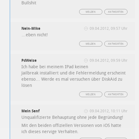
Bullshit
MELDEN
ANTWORTEN
Nein-Mike
09.04.2012, 09:57 Uhr
…eben nicht!
MELDEN
ANTWORTEN
PdWeise
09.04.2012, 09:59 Uhr
Ich habe bei meinem IPad keinen
Jailbreak installiert und die Fehlermeldung erscheint
ebenso… Werde es mal versuchen über DiskAid zu
lösen
MELDEN
ANTWORTEN
Mein Senf
09.04.2012, 10:11 Uhr
Unqualifizierte Behauptung ohne jede Begründung!
Mit den beiden offiziellen Versionen von iOS hatte
ich dieses nervige Verhalten.