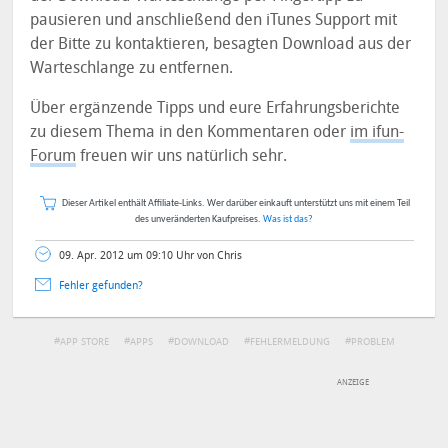
pausieren und anschließend den iTunes Support mit
der Bitte zu kontaktieren, besagten Download aus der
Warteschlange zu entfernen.
Über ergänzende Tipps und eure Erfahrungsberichte
zu diesem Thema in den Kommentaren oder
im ifun-
Forum
freuen wir uns natürlich sehr.
Dieser Artikel enthält Affiliate-Links. Wer darüber einkauft unterstützt uns mit einem Teil
des unveränderten Kaufpreises.
Was ist das?
09. Apr. 2012 um 09:10 Uhr von Chris
Fehler gefunden?
APP STORE
APPS
DOWNLOAD
FEHLERMELDUNG
PROBLEM
DEINE ANMERKUNG ZUM ARTIKEL