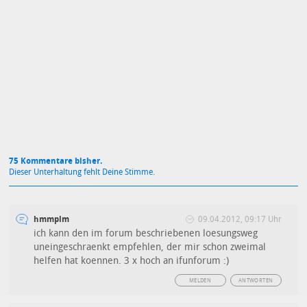
Mit Absendung stimmst du unseren
Datenschutzbestimmungen
zu
75 Kommentare bisher.
Dieser Unterhaltung fehlt Deine Stimme.
hmmplm
09.04.2012, 09:17 Uhr
ich kann den im forum beschriebenen loesungsweg
uneingeschraenkt empfehlen, der mir schon zweimal
helfen hat koennen. 3 x hoch an ifunforum :)
MELDEN
ANTWORTEN