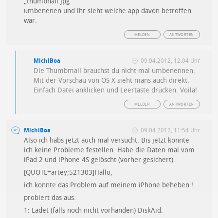
„thumbnail.jpg“
umbenenen und ihr sieht welche app davon betroffen
war.
MELDEN
ANTWORTEN
MichiBoa
09.04.2012, 12:04 Uhr
Die Thumbmail brauchst du nicht mal umbenennen.
Mit der Vorschau von OS X sieht mans auch direkt.
Einfach Datei anklicken und Leertaste drücken. Voila!
MELDEN
ANTWORTEN
MichiBoa
09.04.2012, 11:54 Uhr
Also ich habs jetzt auch mal versucht. Bis jetzt konnte
ich keine Probleme festellen. Habe die Daten mal vom
iPad 2 und iPhone 4S gelöscht (vorher gesichert).
[QUOTE=artey;521303]Hallo,
ich konnte das Problem auf meinem iPhone beheben !
probiert das aus:
1: Ladet (falls noch nicht vorhanden) DiskAid.