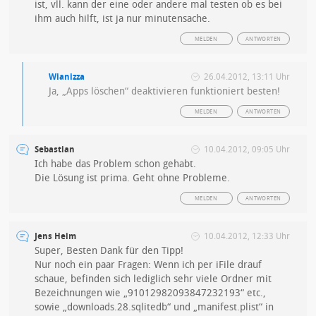
ist, vll. kann der eine oder andere mal testen ob es bei
ihm auch hilft, ist ja nur minutensache.
MELDEN
ANTWORTEN
Wianizza
26.04.2012, 13:11 Uhr
Ja, „Apps löschen“ deaktivieren funktioniert besten!
MELDEN
ANTWORTEN
Sebastian
10.04.2012, 09:05 Uhr
Ich habe das Problem schon gehabt.
Die Lösung ist prima. Geht ohne Probleme.
MELDEN
ANTWORTEN
Jens Heim
10.04.2012, 12:33 Uhr
Super, Besten Dank für den Tipp!
Nur noch ein paar Fragen: Wenn ich per iFile drauf
schaue, befinden sich lediglich sehr viele Ordner mit
Bezeichnungen wie „91012982093847232193“ etc.,
sowie „downloads.28.sqlitedb“ und „manifest.plist“ in