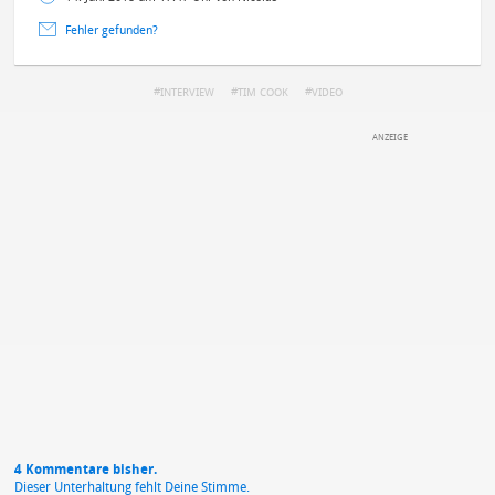
Fehler gefunden?
INTERVIEW
TIM COOK
VIDEO
DEINE ANMERKUNG ZUM ARTIKEL
Mit Absendung stimmst du unseren
Datenschutzbestimmungen
zu
4 Kommentare bisher.
Dieser Unterhaltung fehlt Deine Stimme.