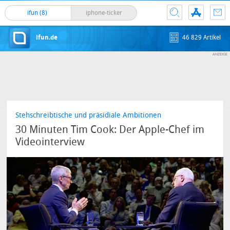
ifun (8)
iphone-ticker
ifun.de
46 829 Artikel
Stehschreibtische und präsidiale Ambitionen
30 Minuten Tim Cook: Der Apple-Chef im
Videointerview