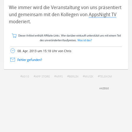
Wie immer wird die Veranstaltung von uns präsentiert
und gemeinsam mit den Kollegen von
AppsNight TV
moderiert.
Dieser Artikel enthält Affiliate-Links. Wer darüber einkauft unterstützt uns mit einem Teil
des unveränderten Kaufpreises.
Was ist das?
08. Apr. 2013 um 15:18 Uhr von Chris
Fehler gefunden?
4010
APP STORE
APPS
BERLIN
MUSIK
TELEKOM
DEINE ANMERKUNG ZUM ARTIKEL
Mit Absendung stimmst du unseren