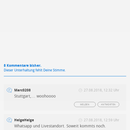
Mit Absendung stimmst du unseren
Datenschutzbestimmungen
zu
8 Kommentare bisher.
Dieser Unterhaltung fehlt Deine Stimme.
Marc0208
27.08.2018, 12:32 Uhr
Stuttgart,… woohoooo
MELDEN
ANTWORTEN
HelgeHelge
27.08.2018, 12:59 Uhr
Whatsapp und Livestandort. Soweit kommts noch.