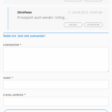
iDirkPeter
24.04.2013, 18:49 Uhr
Prinzipiell auch wieder richtig…
MELDEN
ANTWORTEN
Redet mit. Seid nett zueinander!
KOMMENTAR
*
NAME
*
E-MAIL-ADRESSE
*