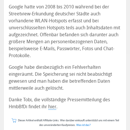
Google hatte von 2008 bis 2010 während bei der
Streetview-Erkundung deutscher Städte auch
vorhandene WLAN-Hotspots erfasst und bei
unverschlüsselten Hotspots teils auch Inhaltsdaten mit
aufgezeichnet. Offenbar befanden sich darunter auch
größere Mengen an personenbezogenen Daten,
beispielsweise E-Mails, Passwörter, Fotos und Chat-
Protokolle.
Google habe diesbezüglich ein Fehlverhalten
eingeräumt. Die Speicherung sei nicht beabsichtigt
gewesen und man haben die betreffenden Daten
mittlerweile auch gelöscht.
Danke Tobi, die vollständige Pressemitteilung des
HmbBfDi findet ihr
hier
.
Dieser Artikel enthält Affiliate-Links. Wer darüber einkauft unterstützt uns mit einem Teil
des unveränderten Kaufpreises.
Was ist das?