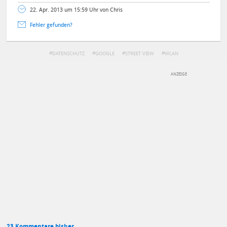
22. Apr. 2013 um 15:59 Uhr von Chris
Fehler gefunden?
DATENSCHUTZ
GOOGLE
STREET VIEW
WLAN
DEINE ANMERKUNG ZUM ARTIKEL
Mit Absendung stimmst du unseren
Datenschutzbestimmungen
zu
23 Kommentare bisher.