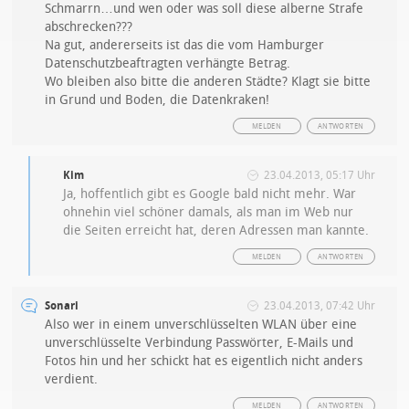
Schmarrn…und wen oder was soll diese alberne Strafe
abschrecken???
Na gut, andererseits ist das die vom Hamburger
Datenschutzbeaftragten verhängte Betrag.
Wo bleiben also bitte die anderen Städte? Klagt sie bitte
in Grund und Boden, die Datenkraken!
MELDEN
ANTWORTEN
Kim
23.04.2013, 05:17 Uhr
Ja, hoffentlich gibt es Google bald nicht mehr. War
ohnehin viel schöner damals, als man im Web nur
die Seiten erreicht hat, deren Adressen man kannte.
MELDEN
ANTWORTEN
Sonari
23.04.2013, 07:42 Uhr
Also wer in einem unverschlüsselten WLAN über eine
unverschlüsselte Verbindung Passwörter, E-Mails und
Fotos hin und her schickt hat es eigentlich nicht anders
verdient.
MELDEN
ANTWORTEN