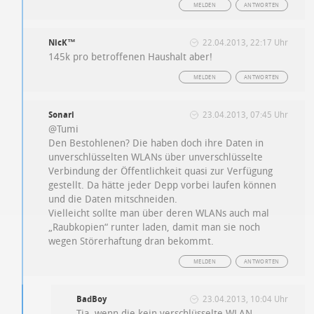
MELDEN
ANTWORTEN
NicK™
22.04.2013, 22:17 Uhr
145k pro betroffenen Haushalt aber!
MELDEN
ANTWORTEN
Sonari
23.04.2013, 07:45 Uhr
@Tumi
Den Bestohlenen? Die haben doch ihre Daten in
unverschlüsselten WLANs über unverschlüsselte
Verbindung der Öffentlichkeit quasi zur Verfügung
gestellt. Da hätte jeder Depp vorbei laufen können
und die Daten mitschneiden.
Vielleicht sollte man über deren WLANs auch mal
„Raubkopien“ runter laden, damit man sie noch
wegen Störerhaftung dran bekommt.
MELDEN
ANTWORTEN
BadBoy
23.04.2013, 10:04 Uhr
Tja, wenn die kein verschlüsselte WLAN