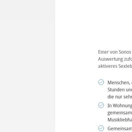
Einer von Sonos
Auswertung zufol
aktiveres Sexle
Menschen, d
Stunden und
die nur seh
In Wohnung
gemeinsam M
Musikliebha
Gemeinsam 