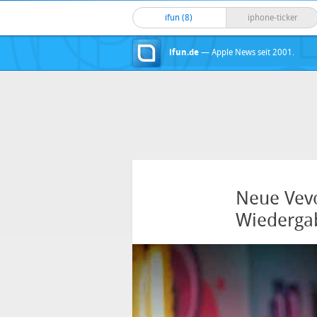
ifun (8)
iphone-ticker
ifun.de
— Apple News seit 2001.
Neue Vevo
Wiedergab