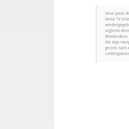
Vevo passt d
beste TV-Erle
wiedergegebe
sogleich dem
Musikvideos 
die App navi
gezielt nach
Lieblingskün