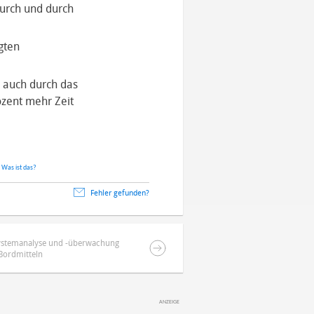
durch und durch
gten
 auch durch das
ozent mehr Zeit
.
Was ist das?
Fehler gefunden?
 Systemanalyse und -überwachung
Bordmitteln