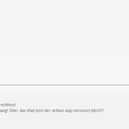
ren
Datenschutzbestimmungen
zu
rechheit!
ang! Über das iPad (mit der selben App-Version!) NICHT!