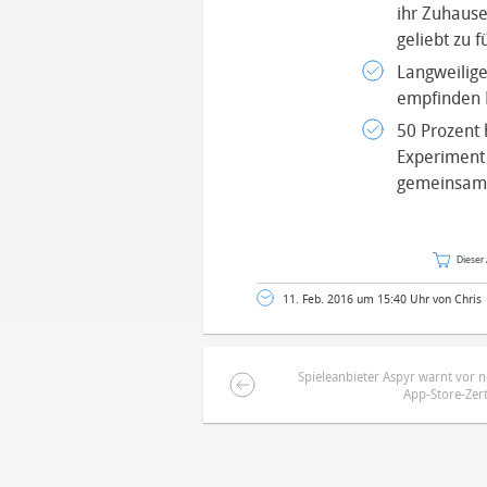
ihr Zuhause
geliebt zu 
Langweilige
empfinden H
50 Prozent
Experiment 
gemeinsam 
Dieser 
11. Feb. 2016 um 15:40 Uhr von Chris
Spieleanbieter Aspyr warnt vor
App-Store-Zert
DEINE ANMERKUNG ZUM ARTIKEL