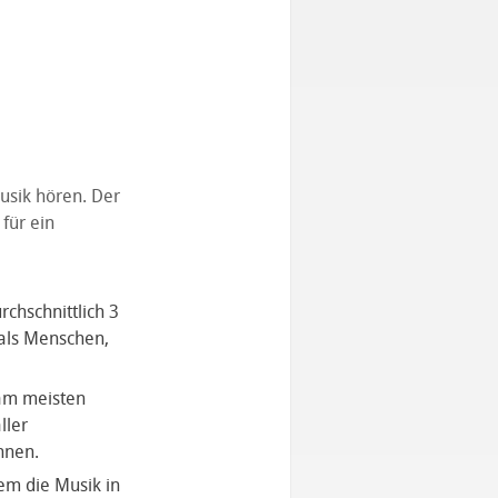
usik hören. Der
für ein
chschnittlich 3
als Menschen,
 am meisten
ller
nnen.
m die Musik in