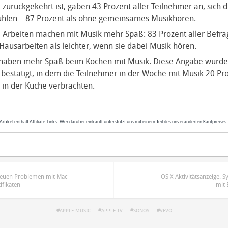
 zurückgekehrt ist, gaben 43 Prozent aller Teilnehmer an, sich 
fühlen – 87 Prozent als ohne gemeinsames Musikhören.
 Arbeiten machen mit Musik mehr Spaß: 83 Prozent aller Befra
ausarbeiten als leichter, wenn sie dabei Musik hören.
 haben mehr Spaß beim Kochen mit Musik. Diese Angabe wurde
bestätigt, in dem die Teilnehmer in der Woche mit Musik 20 Pr
in der Küche verbrachten.
Artikel enthält Affiliate-Links. Wer darüber einkauft unterstützt uns mit einem Teil des unveränderten Kaufpreises
 neuen Problemen mit Mac-
OS X Aktivitätsanzeige:
ifikaten
mit 
APPLE MUSIC
APPLE TV
SONOS
VEVO