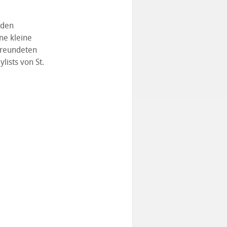
 den
ne kleine
freundeten
lists von St.