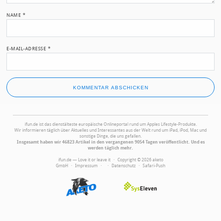
NAME
*
E-MAIL-ADRESSE
*
ifun.de ist das dienstälteste europäische Onlineportal rund um Apples Lifestyle-Produkte.
Wir informieren täglich über Aktuelles und Interessantes aus der Welt rund um iPad, iPod, Mac und
sonstige Dinge, die uns gefallen.
Insgesamt haben wir 46823 Artikel in den vergangenen 9054 Tagen veröffentlicht. Und es
werden täglich mehr.
ifun.de — Love it or leave it · Copyright © 2026 aketo
GmbH ·
Impressum
·
·
Datenschutz
·
Safari-Push