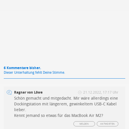
Mit Absendung stimmst du unseren
Datenschutzbestimmungen
zu
6 Kommentare bisher.
Dieser Unterhaltung fehlt Deine Stimme.
Ragnar von Löwe
21.12.2022, 17:17 Uhr
Schön gemacht und mitgedacht. Mir wäre allerdings eine
Dockingstation mit längerem, gewinkeltem USB-C Kabel
lieber.
Kennt jemand so etwas für das MacBook Air M2?
MELDEN
ANTWORTEN