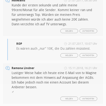
moveland
21.07.2017, 08:38 Uhr
Kunde der ersten sekunde und zahle meine
99cent/Monat für alle Sender. Kommt keiner ran und
für umterwegs Top. Würden sie meinen Preis
wegnehmen würde ich aber auch keine 20€ zahlen.
Dann verzichte ich auf TV unterwegs.
MELDEN
ANTWORTEN
ROP
21.07.2017, 10:07 Uhr
Es wären auch „nur“ 10€, die Du zahlen müsstest.
MELDEN
ANTWORTEN
Ramona Lindner
15.11.2018, 16:21 Uhr
Lustiger Weise habe ich heute eine E-Mail von tv Magine
bekommen mit dem Hinweis auf Anpassung der AGBs.
Ich habe jedoch noch nie einen Account bei diesem
Anbieter bessen.
‍♂️
MELDEN
ANTWORTEN