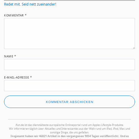
Redet mit. Seid nett zueinander!
KOMMENTAR
*
NAME
*
E-MAIL-ADRESSE
*
ifun.de ist das dienstälteste europäische Onlineportal rund um Apples Lifestyle-Produkte.
Wir informieren täglich über Aktuelles und Interessantes aus der Welt rund um iPad, iPod, Mac und
sonstige Dinge, die uns gefallen.
Insgesamt haben wir 46821 Artikel in den vergangenen 9054 Tagen veröffentlicht. Und es