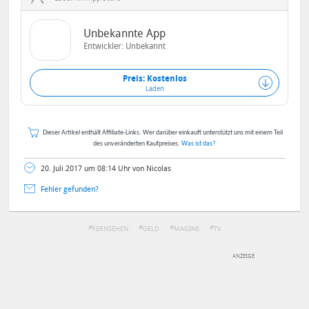
Unbekannte App
Entwickler: Unbekannt
Preis: Kostenlos
Laden
Dieser Artikel enthält Affiliate-Links. Wer darüber einkauft unterstützt uns mit einem Teil
des unveränderten Kaufpreises.
Was ist das?
20. Juli 2017 um 08:14 Uhr von Nicolas
Fehler gefunden?
FERNSEHEN
GELD
MAGINE
TV
DEINE ANMERKUNG ZUM ARTIKEL