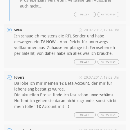
ProSiebenSat1 vertreten. Verstehe den Aufschrei
auch nicht…
MELDEN
ANTWORTEN
Sven
20.07.2017, 17:14 Uhr
Ich schaue eh meistens die RTL Sender und habe
deswegen ein TV NOW – Abo. Reicht für unterwegs
vollkommen aus. Zuhause empfange ich Fernsehen eh
per Satellit, von daher habe ich alles was ich brauche.
MELDEN
ANTWORTEN
loverz
20.07.2017, 19:02 Uhr
Da lobe ich mir meinen 1€ Beta Account, der mir für
lebenslang bestätigt wurde.
Die aktuellen Preise finde ich fast schon unverschämt.
Hoffentlich gehen sie daran nicht zugrunde, sonst stirbt
mein toller 1€ Account mit :D
MELDEN
ANTWORTEN