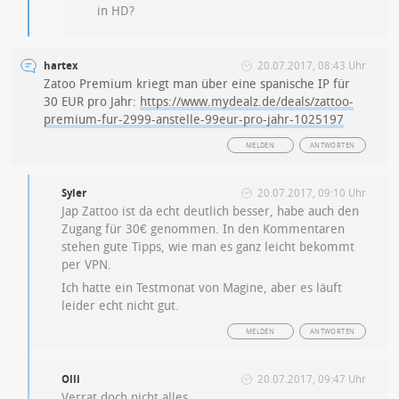
in HD?
hartex
20.07.2017, 08:43 Uhr
Zatoo Premium kriegt man über eine spanische IP für
30 EUR pro Jahr:
https://www.mydealz.de/deals/zattoo-
premium-fur-2999-anstelle-99eur-pro-jahr-1025197
MELDEN
ANTWORTEN
Syler
20.07.2017, 09:10 Uhr
Jap Zattoo ist da echt deutlich besser, habe auch den
Zugang für 30€ genommen. In den Kommentaren
stehen gute Tipps, wie man es ganz leicht bekommt
per VPN.
Ich hatte ein Testmonat von Magine, aber es läuft
leider echt nicht gut.
MELDEN
ANTWORTEN
Olli
20.07.2017, 09:47 Uhr
Verrat doch nicht alles.