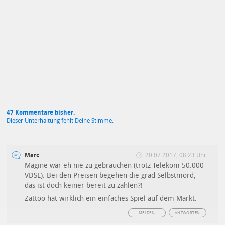
Mit Absendung stimmst du unseren
Datenschutzbestimmungen
zu
47 Kommentare bisher.
Dieser Unterhaltung fehlt Deine Stimme.
Marc
20.07.2017, 08:23 Uhr
Magine war eh nie zu gebrauchen (trotz Telekom 50.000
VDSL). Bei den Preisen begehen die grad Selbstmord,
das ist doch keiner bereit zu zahlen?!
Zattoo hat wirklich ein einfaches Spiel auf dem Markt.
MELDEN
ANTWORTEN