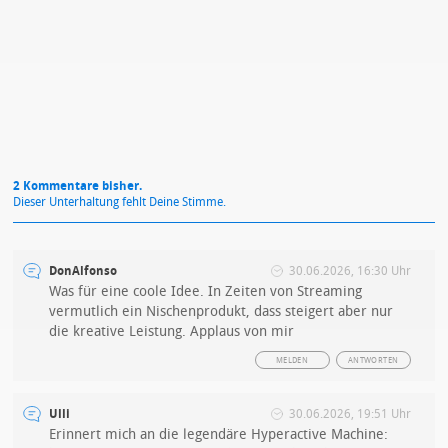
Mit Absendung stimmst du unseren
Datenschutzbestimmungen
zu
2 Kommentare bisher.
Dieser Unterhaltung fehlt Deine Stimme.
DonAlfonso
30.06.2026, 16:30 Uhr
Was für eine coole Idee. In Zeiten von Streaming
vermutlich ein Nischenprodukt, dass steigert aber nur
die kreative Leistung. Applaus von mir
MELDEN
ANTWORTEN
Ulli
30.06.2026, 19:51 Uhr
Erinnert mich an die legendäre Hyperactive Machine: