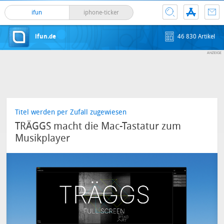
ifun
iphone-ticker
ifun.de
46 830 Artikel
Titel werden per Zufall zugewiesen
TRÄGGS macht die Mac-Tastatur zum
Musikplayer