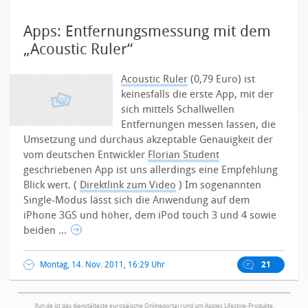
Apps: Entfernungsmessung mit dem
„Acoustic Ruler“
Acoustic Ruler
(0,79 Euro) ist
keinesfalls die erste App, mit der
sich mittels Schallwellen
Entfernungen messen lassen, die
Umsetzung und durchaus akzeptable Genauigkeit der
vom deutschen Entwickler
Florian Student
geschriebenen App ist uns allerdings eine Empfehlung
Blick wert. (
Direktlink zum Video
) Im sogenannten
Single-Modus lässt sich die Anwendung auf dem
iPhone 3GS und höher, dem iPod touch 3 und 4 sowie
beiden ...
Montag, 14. Nov. 2011, 16:29 Uhr
21
ifun.de ist das dienstälteste europäische Onlineportal rund um Apples Lifestyle-Produkte.