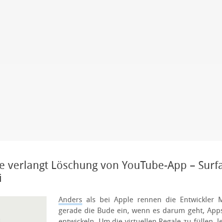
le verlangt Löschung von YouTube-App – Surf
i
Anders
als bei Apple rennen die Entwickler M
gerade die Bude ein, wenn es darum geht, Ap
entwickeln. Um die virtuellen Regale zu füllen, 