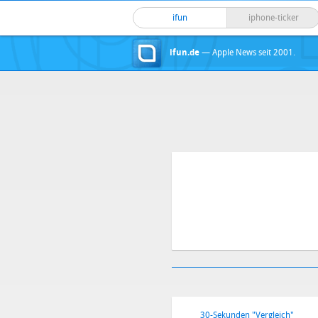
ifun
iphone-ticker
ifun.de
— Apple News seit 2001.
30-Sekunden "Vergleich"